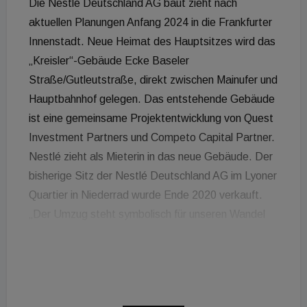
Die Nestlé Deutschland AG baut zieht nach
aktuellen Planungen Anfang 2024 in die Frankfurter
Innenstadt. Neue Heimat des Hauptsitzes wird das
„Kreisler“-Gebäude Ecke Baseler
Straße/Gutleutstraße, direkt zwischen Mainufer und
Hauptbahnhof gelegen. Das entstehende Gebäude
ist eine gemeinsame Projektentwicklung von Quest
Investment Partners und Competo Capital Partner.
Nestlé zieht als Mieterin in das neue Gebäude. Der
bisherige Sitz der Nestlé Deutschland AG im Lyoner
Quartier in Niederrad wurde Ende 2020 verkauft.
„Der Umzug steht symbolisch für unseren Wandel
bei Nestlé. Wir wollen näher an die Bürger:innen und
Gesellschaft heranrücken und uns austauschen.
Offenheit und Transparenz sind uns sehr wichtig -
mit innovativen Büro- und Zusammenarbeitsflächen