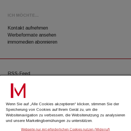
ICH MÖCHTE...
Kontakt aufnehmen
Werbeformate ansehen
immomedien abonnieren
RSS-Feed
AGB
Datenschutz
Wenn Sie auf „Alle Cookies akzeptieren“ klicken, stimmen Sie der
Kontakt
Speicherung von Cookies auf Ihrem Gerät zu, um die
Websitenavigation zu verbessern, die Websitenutzung zu analysieren
Impressum
und unsere Marketingbemühungen zu unterstützen.
Mediadaten
Webseite nur mit erforderlichen Cookies nutzen (Widerruf)