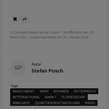
© Cachalot Media House GmbH - Veröffentlicht am 15.
März 2021 - zuletzt bearbeitet am 29. Januar 2026
Autor
SP
Stefan Posch
Tags
INVESTMENT
WIEN
WOHNEN
ÖSTERREICH
INTERNATIONAL
MARKT
FLORIDSDORF
IMMOVATE
QUARTIERSENTWICKLUNG
BWSG