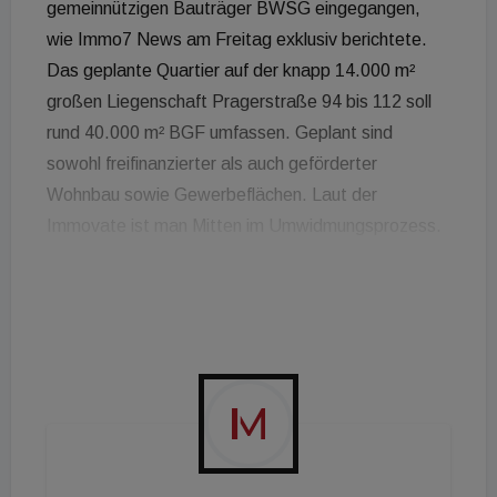
gemeinnützigen Bauträger BWSG eingegangen,
wie Immo7 News am Freitag exklusiv berichtete.
Das geplante Quartier auf der knapp 14.000 m²
großen Liegenschaft Pragerstraße 94 bis 112 soll
rund 40.000 m² BGF umfassen. Geplant sind
sowohl freifinanzierter als auch geförderter
Wohnbau sowie Gewerbeflächen. Laut der
Immovate ist man Mitten im Umwidmungsprozess.
Das Quartier werde, so die Immovate im Sinne
eines grünen Smart City Konzepts geplant.
Bauplatzübergreifende Garagen sollen dafür
sorgen, dass die Anlage oberflächlich autofrei
bleibt. Insgesamt soll das Projekt 40.000 m²
Bruttogeschoßfläche umfassen. Einst hatte die
Wienwert eine Kaufoption auf das Grundstück, auf
die sie allerdings gegen eine Abschlagszahlung