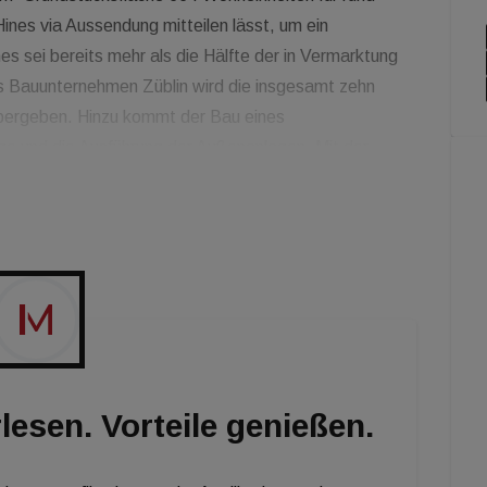
ines via Aussendung mitteilen lässt, um ein
es sei bereits mehr als die Hälfte der in Vermarktung
s Bauunternehmen Züblin wird die insgesamt zehn
übergeben. Hinzu kommt der Bau eines
 und die Ausführung der Außenanlagen. Mit der
tüberwachung von Hochbau und Technischen Anlagen
 Konzeption des Südkreuz hat sich Hines mehrerer
 bedient, um Gebäude, Bewohner und Verwaltung
lesen. Vorteile genießen.