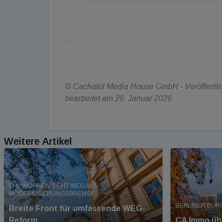
© Cachalot Media House GmbH - Veröffentlich
bearbeitet am 29. Januar 2026
Weitere Artikel
EHL WOHNEN SIEHT WEG ALS
MODERNISIERUNGSBREMSE
BERLINER BÜR
Breite Front für umfassende WEG-
Reform
CA Immo üb