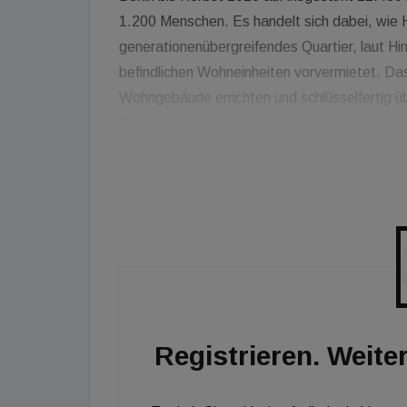
1.200 Menschen. Es handelt sich dabei, wie H
generationenübergreifendes Quartier, laut Hin
befindlichen Wohneinheiten vorvermietet. Da
Wohngebäude errichten und schlüsselfertig 
Gewerbeobjekts, der gemeinsamen Tiefgarage
Projektsteuerung sowie Vergabe- und Objek
hat Hines DU-Diederichs beauftragt. Bei der
PropTechs wie Bricks, Reos und viele mehr
ganzheitlich zu vernetzen.
Registrieren. Weiter