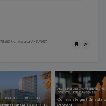
t am 06. Juli 2020 - zuletzt
ALLE DREI GESCHÄFTSBEREICHE
ZWEISTELLIGE ZUWÄCHSE
OHOCHHAUS FERTIGGESTELLT
Colliers steigert Umsatz 
ergibt Upbeat an die DKB
Prozent