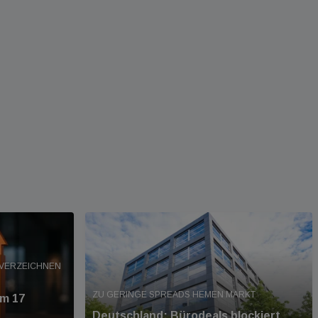
 VERZEICHNEN
ZU GERINGE SPREADS HEMEN MARKT
um 17
Deutschland: Bürodeals blockiert