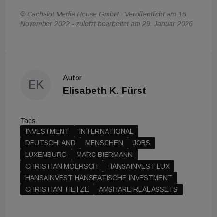
© Cachalot Media House GmbH - Veröffentlicht am 16.
November 2022 - zuletzt bearbeitet am 29. Januar 2026
Autor
EK
Elisabeth K. Fürst
Tags
INVESTMENT
INTERNATIONAL
DEUTSCHLAND
MENSCHEN
JOBS
LUXEMBURG
MARC BIERMANN
CHRISTIAN MOERSCH
HANSAINVEST LUX
HANSAINVEST HANSEATISCHE INVESTMENT
CHRISTIAN TIETZE
AMSHARE REAL ASSETS