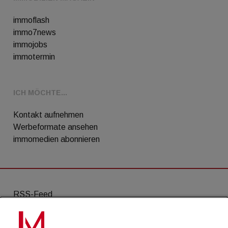
immoflash
immo7news
immojobs
immotermin
ICH MÖCHTE...
Kontakt aufnehmen
Werbeformate ansehen
immomedien abonnieren
RSS-Feed
AGB