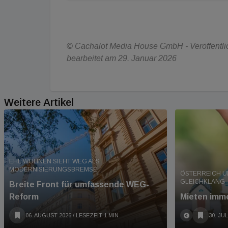
© Cachalot Media House GmbH - Veröffentlic
bearbeitet am 29. Januar 2026
Weitere Artikel
EHL WOHNEN SIEHT WEG ALS
MODERNISIERUNGSBREMSE
ÖSTERREICH U
GLEICHKLANG
Breite Front für umfassende WEG-
Reform
Mieten imme
06. AUGUST 2026
/ LESEZEIT 1 MIN
30. JUL