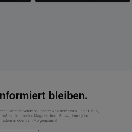
Informiert bleiben.
effen Sie eine Selektion unserer Newsletter zu buildingTIMES,
mmoflash, Immobilien Magazin, immo7news, immojobs,
mmotermin oder dem Morgenjournal