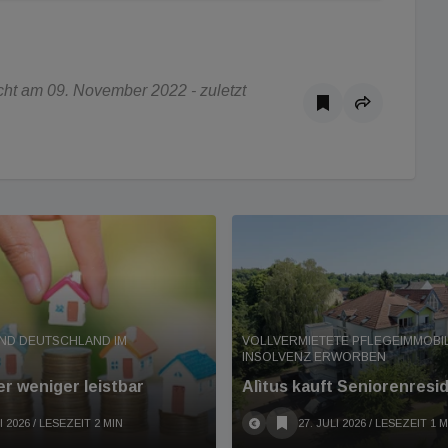
ht am 09. November 2022 - zuletzt
ND DEUTSCHLAND IM
VOLLVERMIETETE PFLEGEIMMOBIL
INSOLVENZ ERWORBEN
r weniger leistbar
Alìtus kauft Seniorenresi
I 2026
/ LESEZEIT 2 MIN
27. JULI 2026
/ LESEZEIT 1 M