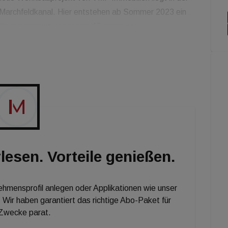
Marchfeldkanal. Hier entstehen ab Sommer 2023 ein
eihenhäuser mit insgesamt 47 modernen
fläche und 30 Tiefgaragenplätzen. Die Wohneinheiten
fügen über Freiflächen wie Wintergarten, Balkon,
klimaaktiv-zertifiziert Gebäude werden mittels
.
lesen. Vorteile genießen.
nehmensprofil anlegen oder Applikationen wie unser
 Wir haben garantiert das richtige Abo-Paket für
 Zwecke parat.