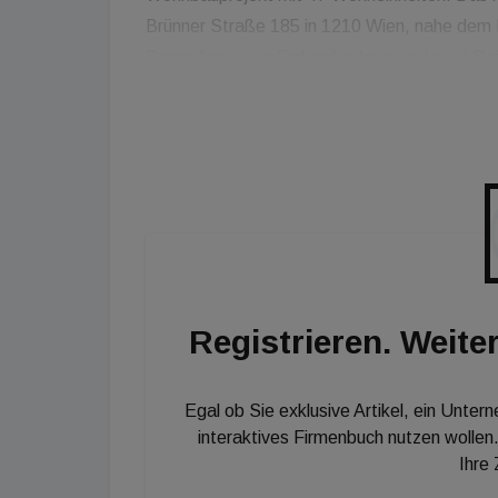
Brünner Straße 185 in 1210 Wien, nahe dem 
Doppelhaus, ein Einfamilienhaus und zwei R
Wohneinheiten, einer 121 m² großen Gewerbe
bieten Wohnflächen von 30 bis 126 m² und ver
Loggia oder einen privaten Gartenanteil. Die 
Tiefensonden beheizt und im Sommer gekühlt
Registrieren. Weiter
Egal ob Sie exklusive Artikel, ein Unter
interaktives Firmenbuch nutzen wollen.
Ihre