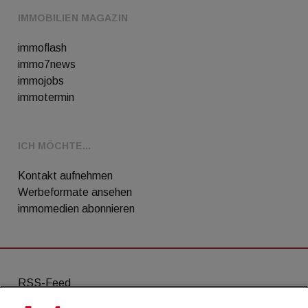
IMMOBILIEN MAGAZIN
immoflash
immo7news
immojobs
immotermin
ICH MÖCHTE...
Kontakt aufnehmen
Werbeformate ansehen
immomedien abonnieren
RSS-Feed
AGB