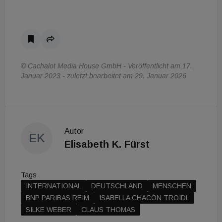
© Cachalot Media House GmbH - Veröffentlicht am 17.
Januar 2023 - zuletzt bearbeitet am 29. Januar 2026
Autor
EK
Elisabeth K. Fürst
Tags
INTERNATIONAL
DEUTSCHLAND
MENSCHEN
BNP PARIBAS REIM
ISABELLA CHACÓN TROIDL
SILKE WEBER
CLAUS THOMAS