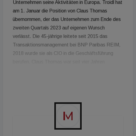
Unternehmen seine Aktivitäten in Europa. Troidl hat
am 1. Januar die Position von Claus Thomas
übernommen, der das Unternehmen zum Ende des
zweiten Quartals 2023 auf eigenen Wunsch
verlässt. Die 45-jährige leitete seit 2015 das
Transaktionsmanagement bei BNP Paribas REIM,
2018 wurde sie als CIO in die Geschäftsführung
berufen. Claus Thomas war seit vier Jahren
Vorsitzender der Geschäftsführung. Im Rahmen der
Neuaufstellung des deutschen Management
Boards wird sich Troidl auf ihre
Tätigkeitsschwerpunkte im Bereich
paneuropäisches Transaktions- und ganzheitliches
Asset Management sowie Research und ESG
fokussieren. Darüber hinaus verantwortet sie die
Unternehmensstrategie, Kommunikation und