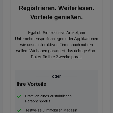
Human Resources. Die Rolle des COO als drittes
Registrieren. Weiterlesen.
Mitglied des Management Boards hat zum 1.
Vorteile genießen.
Januar Silke Weber übernommen. Sie wechselte
von Real I.S. zu BNP Paribas REIM. Silke Weber
ist Diplom-Kauffrau und verfügt über mehr als 18
Egal ob Sie exklusive Artikel, ein
Jahre Berufserfahrung. Bei der Real I.S. war die
Unternehmensprofil anlegen oder Applikationen
44-jährige zuletzt als Generalbevollmächtigte und
wie unser interaktives Firmenbuch nutzen
wollen. Wir haben garantiert das richtige Abo-
Leiterin des Bereichs Asset & Fund Operations
Paket für Ihre Zwecke parat.
tätig. Dort trieb sie vor allem die Themen
Digitalisierung, Transformation, Prozessoptimierung
und Datenmanagement voran.
oder
Ihre Vorteile
Erstellen eines ausführlichen
Personenprofils
Testweise 3 Immobilien Magazin