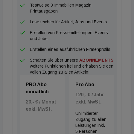
Pflichtstellplätze ebenerdig im Freien errichtet
Testweise 3 Immobilien Magazin
werden, bei kleineren Nahversorgern die
Printausgaben
eineinhalbfache Anzahl der Pflichtstellplätze. Sind
Lesezeichen für Artikel, Jobs und Events
mehr Parkplätze gewünscht, so müssen diese im
Erstellen von Pressemitteilungen, Events
Gebäude (z.B. unterirdisch oder am Dach) errichtet
und Jobs
werden oder mit einer Photovoltaik-Anlage
Erstellen eines ausführlichen Firmenprofils
überdacht werden. Rudolf Scheuvens (Dekan der
Schalten Sie über unsere
ABONNEMENTS
Fakultät für Architektur und Raumplanung der TU
weitere Funktionen frei und erhalten Sie den
Wien) hatte die niederösterreichische
vollen Zugang zu allen Artikeln!
Landesregierung bei der Ausarbeitung der Novelle
PRO Abo
Pro Abo
beraten: „Mit diesem Bodenschutzpaket setzt
monatlich
Niederösterreich einen klaren Fokus auf
120,- € / Jahr
20,- € / Monat
exkl. MwSt.
Ressourcenschonung, auf überregionale
exkl. MwSt.
Abstimmung und strategische Planung zum Schutz
Unlimitierter
der Lebens- und Wirtschaftsqualitäten im
Zugang zu allen
Leistungen inkl.
Bundesland.“
5 Personen