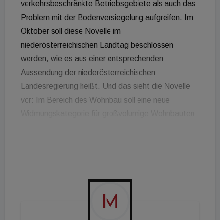
verkehrsbeschränkte Betriebsgebiete als auch das
Problem mit der Bodenversiegelung aufgreifen. Im
Oktober soll diese Novelle im
niederösterreichischen Landtag beschlossen
werden, wie es aus einer entsprechenden
Aussendung der niederösterreichischen
Landesregierung heißt. Und das sieht die Novelle
vor: Im Bereich des Wohnbau soll eine neue
Widmungskategorie für großvolumige Wohnbauten
eingeführt werden, sie soll bereits bei einer
Geschossflächenzahl über eins greifen. Zusätzlich
soll auch ein Bauzwang für neu gewidmete
Grundstücke innerhalb einer gewissen Zeit
eingeführt werden. Sollten diese neu gewidmeten
Grundstücke innerhalb dieser Frist nicht bebaut
werden, werden sie laut Entwurf, automatisch