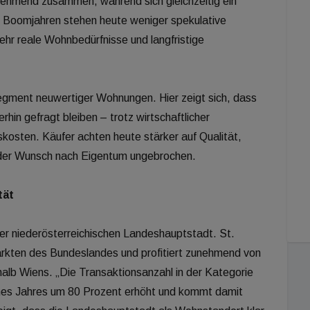
unehmend zusammen, während sich gleichzeitig ein
en Boomjahren stehen heute weniger spekulative
hr reale Wohnbedürfnisse und langfristige
egment neuwertiger Wohnungen. Hier zeigt sich, dass
hin gefragt bleiben – trotz wirtschaftlicher
kosten. Käufer achten heute stärker auf Qualität,
t der Wunsch nach Eigentum ungebrochen.
tät
 der niederösterreichischen Landeshauptstadt. St.
ärkten des Bundeslandes und profitiert zunehmend von
alb Wiens. „Die Transaktionsanzahl in der Kategorie
ines Jahres um 80 Prozent erhöht und kommt damit