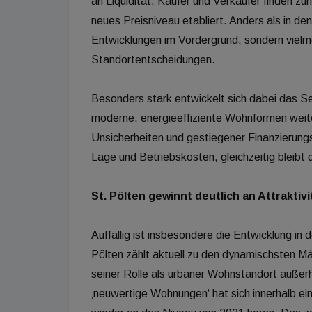
an Liquidität. Käufer und Verkäufer finden z
neues Preisniveau etabliert. Anders als in d
Entwicklungen im Vordergrund, sondern vielme
Standortentscheidungen.
Besonders stark entwickelt sich dabei das S
moderne, energieeffiziente Wohnformen weiter
Unsicherheiten und gestiegener Finanzierungs
Lage und Betriebskosten, gleichzeitig bleib
St. Pölten gewinnt deutlich an Attraktivi
Auffällig ist insbesondere die Entwicklung in
Pölten zählt aktuell zu den dynamischsten M
seiner Rolle als urbaner Wohnstandort außerh
‚neuwertige Wohnungen‘ hat sich innerhalb e