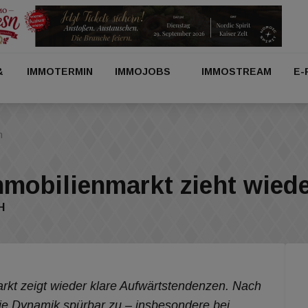
&
IMMOTERMIN
IMMOJOBS
IMMOSTREAM
E-
n
mmobilienmarkt zieht wiede
H
rkt zeigt wieder klare Aufwärtstendenzen. Nach
ie Dynamik spürbar zu – insbesondere bei