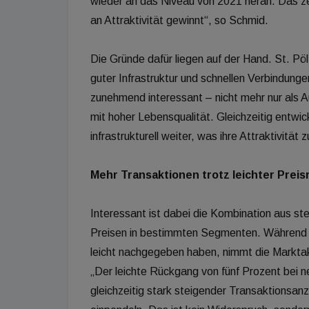
wieder an das Niveau von 2021 heran. Das ze
an Attraktivität gewinnt“, so Schmid.
Die Gründe dafür liegen auf der Hand. St. Pö
guter Infrastruktur und schnellen Verbindung
zunehmend interessant – nicht mehr nur als 
mit hoher Lebensqualität. Gleichzeitig entwick
infrastrukturell weiter, was ihre Attraktivität z
Mehr Transaktionen trotz leichter Prei
Interessant ist dabei die Kombination aus st
Preisen in bestimmten Segmenten. Während n
leicht nachgegeben haben, nimmt die Marktakti
„Der leichte Rückgang von fünf Prozent bei 
gleichzeitig stark steigender Transaktionsan