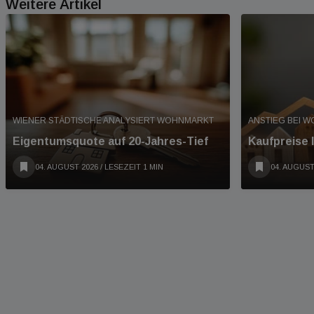
Weitere Artikel
WIENER STÄDTISCHE ANALYSIERT WOHNMARKT
ANSTIEG BEI 
Eigentumsquote auf 20-Jahres-Tief
Kaufpreise 
04. AUGUST 2026
/ LESEZEIT 1 MIN
04. AUGUST