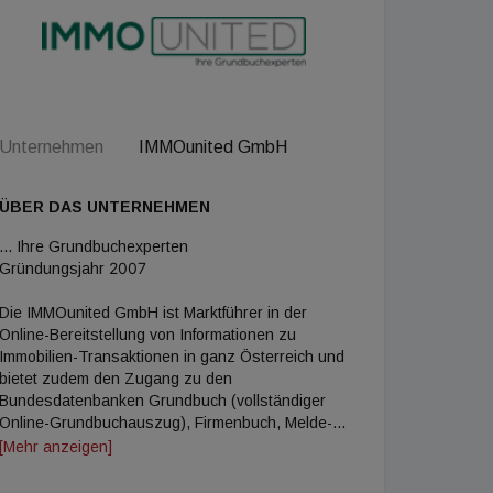
Unternehmen
IMMOunited GmbH
ÜBER DAS UNTERNEHMEN
... Ihre Grundbuchexperten
2007
Gründungsjahr
Die IMMOunited GmbH ist Marktführer in der
Online-Bereitstellung von Informationen zu
Immobilien-Transaktionen in ganz Österreich und
bietet zudem den Zugang zu den
Bundesdatenbanken Grundbuch (vollständiger
Online-Grundbuchauszug), Firmenbuch, Melde-
und Gewerberegister. Seit 2007 verschafft das
[Mehr anzeigen]
Unternehmen mit Sitz in Wien seinen Kunden
durch innovative, intelligente und individuelle