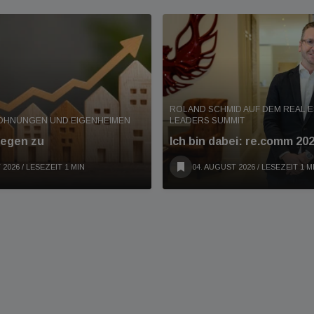
ROLAND SCHMID AUF DEM REAL E
WOHNUNGEN UND EIGENHEIMEN
LEADERS SUMMIT
legen zu
Ich bin dabei: re.comm 20
 2026
/ LESEZEIT 1 MIN
04. AUGUST 2026
/ LESEZEIT 1 M