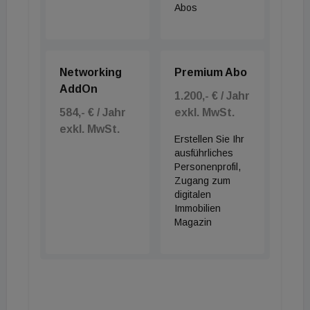
so die Immofrauen-Vorstandsvorsitzende Katrin
Abos
Williams und betont: "Die Immobilienwirtschaft
verfügt über hochqualifizierte, weibliche
Nachwuchskräfte. Die gilt es jetzt zu gewinnen und
Networking
Premium Abo
für Führungspositionen fit zu machen! Angesichts
AddOn
1.200,- € / Jahr
der bevorstehenden Herausforderungen und des
584,- € / Jahr
exkl. MwSt.
Fachkräftemangels kann es sich die Branche nicht
exkl. MwSt.
Erstellen Sie Ihr
leisten, dass dieses Potenzial auf dem Weg an die
ausführliches
Spitze verloren geht."
Personenprofil,
Zugang zum
digitalen
Immobilien
Magazin