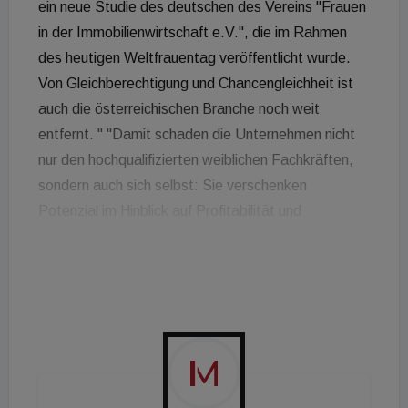
ein neue Studie des deutschen des Vereins "Frauen
in der Immobilienwirtschaft e.V.", die im Rahmen
des heutigen Weltfrauentag veröffentlicht wurde.
Von Gleichberechtigung und Chancengleichheit ist
auch die österreichischen Branche noch weit
entfernt. " "Damit schaden die Unternehmen nicht
nur den hochqualifizierten weiblichen Fachkräften,
sondern auch sich selbst: Sie verschenken
Potenzial im Hinblick auf Profitabilität und
Innovationskraft und schädigen ihr Image als
attraktive Arbeitgeber, die Frauen adäquate
Aufstiegsmöglichkeiten bieten. Angesichts des
Fachkräftemangels ist das ein handfester
Wettbewerbsnachteil!", erklärt Katrin Williams,
Vorstandsvorsitzende der "Frauen in der
Immobilienwirtschaft e.V.", bei der Vorstellung der