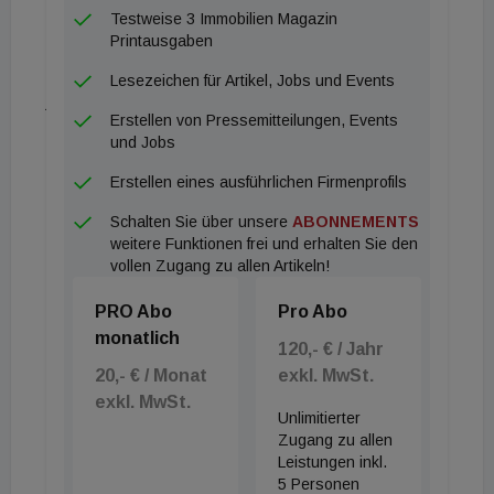
24 % einen überdurchschnittlich hohen Anteil
Testweise 3 Immobilien Magazin
weiblicher Führungskräfte in den Leitungsebenen.
Printausgaben
Im Topmanagement und in den Vorständen sind mit
Lesezeichen für Artikel, Jobs und Events
jeweils 17 % die meisten Frauen vertreten. Eine
Erstellen von Pressemitteilungen, Events
Auswertung unter rund 97.200 Studierenden an
und Jobs
Hochschulen zeigt ein ausgewogeneres Verhältnis:
Erstellen eines ausführlichen Firmenprofils
42 % der Studierenden in immobilienwirtschaftlichen
Schalten Sie über unsere
ABONNEMENTS
Fächern sind weiblich. Der Frauenanteil unter den
weitere Funktionen frei und erhalten Sie den
fachspezifischen Absolventen beträgt 45 %. Hier ist
vollen Zugang zu allen Artikeln!
der Anteil im Bauingenieurwesen am geringsten, im
PRO Abo
Pro Abo
Bereich (Innen-) Architektur am höchsten. Der Anteil
monatlich
an Absolventinnen in Studiengängen mit Bezug zur
120,- € / Jahr
20,- € / Monat
exkl. MwSt.
Immobilienwirtschaft ist in den vergangenen zehn
exkl. MwSt.
Jahren um 3 % gestiegen. Den höchsten Zuwachs
Unlimitierter
verzeichnet das Fach Facility Management mit rund
Zugang zu allen
Leistungen inkl.
10 %. "Der Blick auf die Universitäten macht Mut",
5 Personen