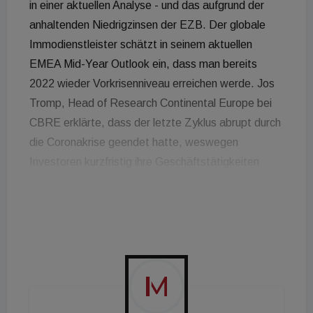
in einer aktuellen Analyse - und das aufgrund der
anhaltenden Niedrigzinsen der EZB. Der globale
Immodienstleister schätzt in seinem aktuellen
EMEA Mid-Year Outlook ein, dass man bereits
2022 wieder Vorkrisenniveau erreichen werde. Jos
Tromp, Head of Research Continental Europe bei
CBRE erklärte, dass der letzte Zyklus abrupt durch
die Coronakrise geendet hatte, weswegen
Investoren kurzfristig ihre Geschäftstätigkeiten
reduziert hatten: „Allerdings ist das Zinsniveau nach
wie vor niedrig und es steht viel ungebundenes
Kapital zur Verfügung - gute Voraussetzungen für
ein Comeback einzelner, resilienter Assetklassen.“
Damit sind besonders Logistik- und
Wohnimmobilien gemeint, während die
Herausforderungen für Einzelhandels- und