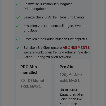
Quartals 2019 angelangen wird. Dass die
Testweise 3 Immobilien Magazin
Niedrigzinsen bis 2023 ansteigen werden, hält
Printausgaben
CBRE für unwahrscheinlich.
Lesezeichen für Artikel, Jobs und Events
Erstellen von Pressemitteilungen, Events
und Jobs
Erstellen eines ausführlichen Firmenprofils
Schalten Sie über unsere
ABONNEMENTS
weitere Funktionen frei und erhalten Sie den
vollen Zugang zu allen Artikeln!
PRO Abo
Pro Abo
monatlich
120,- € / Jahr
20,- € / Monat
exkl. MwSt.
exkl. MwSt.
Unlimitierter
Zugang zu allen
Leistungen inkl.
5 Personen