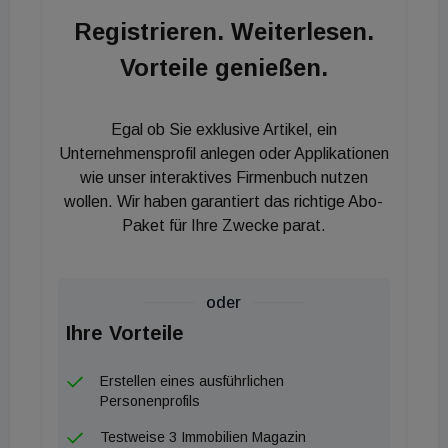
Logistikimmobilien in erstklassigen Lagen ist nach
Registrieren. Weiterlesen.
wie vor groß. Unsere jüngste Akquisition in Kamp-
Vorteile genießen.
Lintfort profitiert von einer ausgezeichneten Lage in
der Nähe einiger der verkehrsreichsten Häfen
Europas, die uns gleichzeitig den Zugang zu einer
Egal ob Sie exklusive Artikel, ein
sehr dicht besiedelten Region ermöglicht. Zudem
Unternehmensprofil anlegen oder Applikationen
verfügt die Immobilie über einen starken Mieter mit
wie unser interaktives Firmenbuch nutzen
wollen. Wir haben garantiert das richtige Abo-
einer angesehenen Marke.“
Paket für Ihre Zwecke parat.
oder
Ihre Vorteile
Erstellen eines ausführlichen
Personenprofils
Testweise 3 Immobilien Magazin