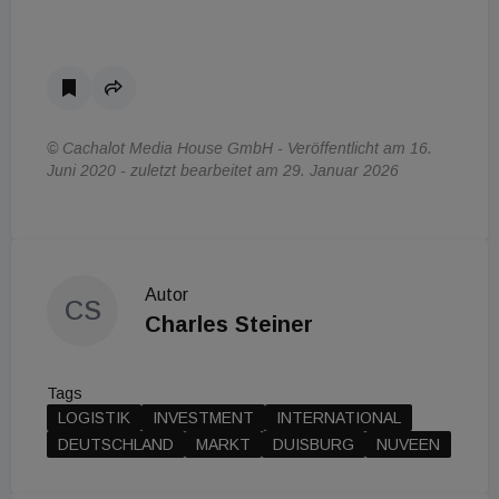
© Cachalot Media House GmbH - Veröffentlicht am 16.
Juni 2020 - zuletzt bearbeitet am 29. Januar 2026
Autor
CS
Charles Steiner
Tags
LOGISTIK
INVESTMENT
INTERNATIONAL
DEUTSCHLAND
MARKT
DUISBURG
NUVEEN