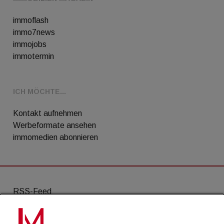
immoflash
immo7news
immojobs
immotermin
ICH MÖCHTE...
Kontakt aufnehmen
Werbeformate ansehen
immomedien abonnieren
RSS-Feed
AGB