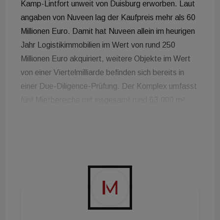
Kamp-Lintfort unweit von Duisburg erworben. Laut
angaben von Nuveen lag der Kaufpreis mehr als 60
Millionen Euro. Damit hat Nuveen allein im heurigen
Jahr Logistikimmobilien im Wert von rund 250
Millionen Euro akquiriert, weitere Objekte im Wert
von einer Viertelmilliarde befinden sich bereits in
einer Due-Diligence-Prüfung. Der Komplex umfasst
fünf Mietbereiche mit insgesamt rund 63.000 m².
Die gesamte Fläche ist mit einer langfristigen
Vertragslaufzeit an einen „führenden Omni-Channel-
Einzelhändler“ vermietet, der über eine „starke
Online-Präsenz verfügt“. Es befindet sich am
Autobahnkreuz A57 und A52 mit Nähe zum
Binnenhafen in Duisburg. Thorsten Kiel, Head of
European Logistics at Nuveen Real Estate: „Die
europaweite Nachfrage nach hochwertigen