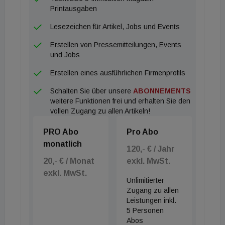
innerstädtische Investitionen. Prognosen zufolge
Printausgaben
wird die Einwohnerzahl in den nächsten Jahren
Lesezeichen für Artikel, Jobs und Events
weiter stark zunehmen, während die wachsende
Erstellen von Pressemitteilungen, Events
Beliebtheit des E-Commerce die Bedeutung von
und Jobs
Logistikimmobilien in städtischen Gebieten
Erstellen eines ausführlichen Firmenprofils
verstärkt. Der CityPark ist ein qualitativ
Schalten Sie über unsere
ABONNEMENTS
hochwertiges Asset an einem gut positionierten
weitere Funktionen frei und erhalten Sie den
Standort, von dem wir glauben, dass er in den
vollen Zugang zu allen Artikeln!
kommenden Jahren solide Renditen für unsere
PRO Abo
Pro Abo
Investoren erzielen wird“.
monatlich
120,- € / Jahr
20,- € / Monat
exkl. MwSt.
exkl. MwSt.
Unlimitierter
Zugang zu allen
Leistungen inkl.
5 Personen
Abos