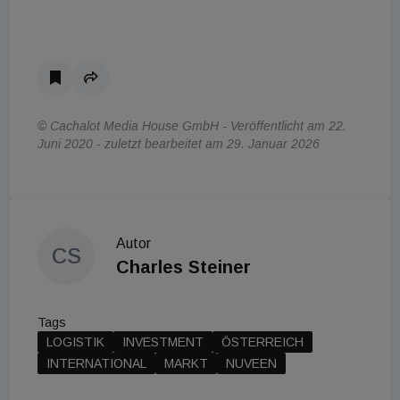
© Cachalot Media House GmbH - Veröffentlicht am 22.
Juni 2020 - zuletzt bearbeitet am 29. Januar 2026
Autor
CS
Charles Steiner
Tags
LOGISTIK
INVESTMENT
ÖSTERREICH
INTERNATIONAL
MARKT
NUVEEN