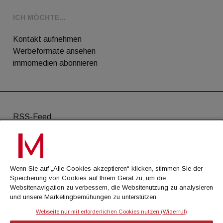
ICH MÖCHTE...
Kontakt aufnehmen
Werbeformate ansehen
immomedien abonnieren
RSS-Feed
AGB
Datenschutz
Wenn Sie auf „Alle Cookies akzeptieren“ klicken, stimmen Sie der
Kontakt
Speicherung von Cookies auf Ihrem Gerät zu, um die
Websitenavigation zu verbessern, die Websitenutzung zu analysieren
Impressum
und unsere Marketingbemühungen zu unterstützen.
Mediadaten
Webseite nur mit erforderlichen Cookies nutzen (Widerruf)