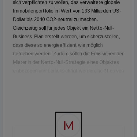
sich verpflichten zu wollen, das verwaltete globale
Immobilienportfolio im Wert von 133 Milliarden US-
Dollar bis 2040 CO2-neutral zu machen.
Gleichzeitig soll für jedes Objekt ein Netto-Null-
Business-Plan erstellt werden, um sicherzustellen,
dass diese so energieeffizient wie möglich
betrieben werden. Zudem sollen die Emissionen der
Mieter in der Netto-Null-Strategie eines Objektes
einbezogen und berücksichtigt werden, heißt es von
Nuveen. Damit wolle man die Pariser Klimaziele
zehn Jahre vor der Deadline erreicht haben. Michael
Sales, CEO von Nuveen Real Estate und Real
Assets: „Wir glauben, dass dies unerlässlich ist, um
eine bessere Welt für zukünftige Generationen zu
schaffen. Gleichzeitig trägt es auch dazu bei, das
Klimarisiko in unseren Immobilienstrategien zu