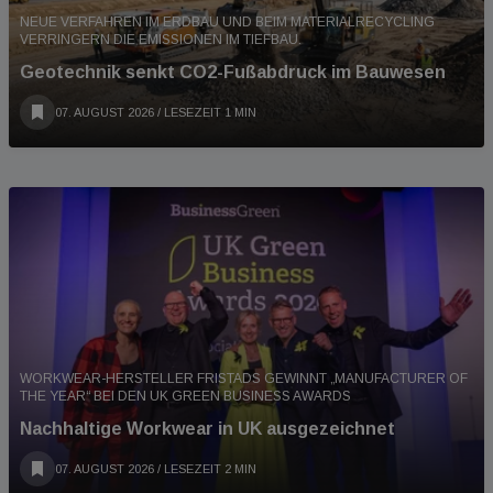
NEUE VERFAHREN IM ERDBAU UND BEIM MATERIALRECYCLING
VERRINGERN DIE EMISSIONEN IM TIEFBAU.
Geotechnik senkt CO2-Fußabdruck im Bauwesen
07. AUGUST 2026
/ LESEZEIT 1 MIN
WORKWEAR-HERSTELLER FRISTADS GEWINNT „MANUFACTURER OF
THE YEAR“ BEI DEN UK GREEN BUSINESS AWARDS
Nachhaltige Workwear in UK ausgezeichnet
07. AUGUST 2026
/ LESEZEIT 2 MIN