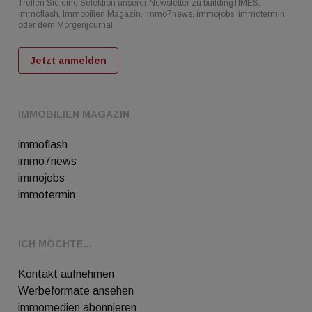
Treffen Sie eine Selektion unserer Newsletter zu buildingTIMES,
immoflash, Immobilien Magazin, immo7news, immojobs, immotermin
oder dem Morgenjournal
Jetzt anmelden
IMMOBILIEN MAGAZIN
immoflash
immo7news
immojobs
immotermin
ICH MÖCHTE...
Kontakt aufnehmen
Werbeformate ansehen
immomedien abonnieren