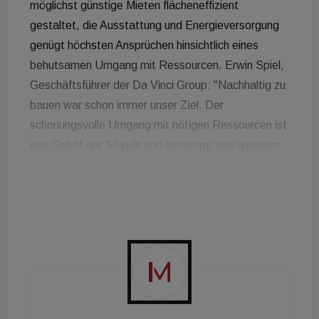
möglichst günstige Mieten flächeneffizient
gestaltet, die Ausstattung und Energieversorgung
genügt höchsten Ansprüchen hinsichtlich eines
behutsamen Umgang mit Ressourcen. Erwin Spiel,
Geschäftsführer der Da Vinci Group: "Nachhaltig zu
bauen war schon immer unser Ziel. Der
schonungsvolle Umgang mit nötigen Ressourcen ist
das Gebot der Stunde und bestimmt seit unserem
ersten Projekt die Planung und Ausführung."
Insgesamt wurden in der Forsthausgasse 148
Einheiten mit einer gesamten Wohnnutzfläche von
6.370 m2 sowie Freiflächen im Umfang von rund
750 m2 (Balkone, Terrassen, Loggien,) errichtet.
Die Immobilie wurde vor kurzem an einen Investor
verkauft.