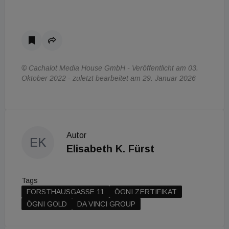
© Cachalot Media House GmbH - Veröffentlicht am 03.
Oktober 2022 - zuletzt bearbeitet am 29. Januar 2026
Autor
EK
Elisabeth K. Fürst
Tags
FORSTHAUSGASSE 11
ÖGNI ZERTIFIKAT
ÖGNI GOLD
DA VINCI GROUP