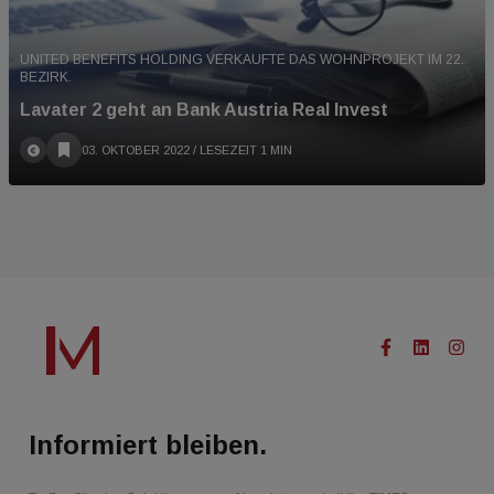
UNITED BENEFITS HOLDING VERKAUFTE DAS WOHNPROJEKT IM 22.
BEZIRK.
Lavater 2 geht an Bank Austria Real Invest
03. OKTOBER 2022
/ LESEZEIT 1 MIN
Informiert bleiben.