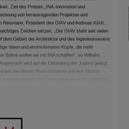
gkeit. Ziel des Preises „INA-Innovation und
uszeichnung von herausragenden Projekten und
m Reismann, Präsident des OIAV und Andreas Köttl,
wichtiges Zeichen setzen. „Der OIAV steht seit vielen
f dem Gebiet der Architektur und des Ingenieurwesens
rtige Ideen und enorm kreative Köpfe, die mehr
ese Bühne wollen wir mit INA schaffen“, so Wilhelm
ugenmerk wird auf die Einbindung der Jugend gelegt.
rden bei diesem Preis mitwirken und ihre Stimme
e Jugendinitiativen des OIAV. Andreas Köttl, Präsident
ÖGNI, sondern für Architektur und Immobilienwirtschaft
altigkeit in der Projektentwicklung ist eine wichtige
s Planeten. Und natürlich sind innovative Ideen zur
ßnahmen.“ Die Jury des Preises wird angeführt von
Architektin, die sich auf Holzbau und Nachhaltigkeit in
ie lehrt aktuell an der Ecole Supérieure d´Architecture