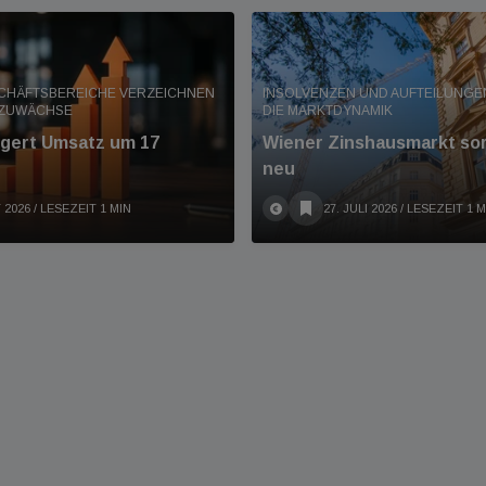
SCHÄFTSBEREICHE VERZEICHNEN
INSOLVENZEN UND AUFTEILUNG
 ZUWÄCHSE
DIE MARKTDYNAMIK
eigert Umsatz um 17
Wiener Zinshausmarkt sort
neu
 2026
/ LESEZEIT 1 MIN
27. JULI 2026
/ LESEZEIT 1 M