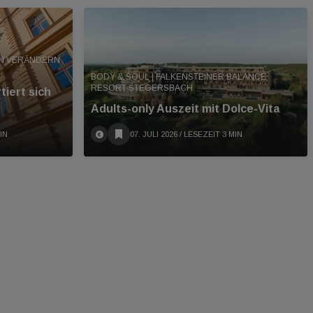
EN VERÄNDERN
BODY & SOUL | FALKENSTEINER BALANCE
RESORT STEGERSBACH
iert sich
Adults-only Auszeit mit Dolce-Vita
IN
07. JULI 2026
/ LESEZEIT 3 MIN