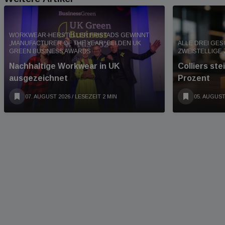
WORKWEAR-HERSTELLER FRISTADS GEWINNT
„MANUFACTURER OF THE YEAR“ BEI DEN UK
ALLE DREI GE
GREEN BUSINESS AWARDS
ZWEISTELLIGE
Nachhaltige Workwear in UK
Colliers st
ausgezeichnet
Prozent
07. AUGUST 2026
/ LESEZEIT 2 MIN
05. AUGUST