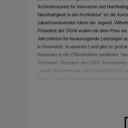
Architekturpreis für Innovation und Nachhalti
Nachhaltigkeit in der Architektur“ ist die A
zukunftsweisenden Ideen der Jugend. Wilhel
Präsident der ÖGNI wollen mit dem Preis ein 
Jahrzehnten für herausragende Leistungen au
in Österreich. In unserem Land gibt es großa
Resonanz in der Öffentlichkeit verdienen. Di
Reismann, Präsident des OIAV: Besonderes A
„Junge Menschen aus Uni, FH und den HTL we
haben“, erklärt Reismann und verweist auf di
der ÖGNI, betont: „INA ist nicht nur für die 
in Österreich insgesamt ein Meilenstein. Nachh
Überzeugung zur Sicherung der Zukunft unsere
Umsetzung der Schlüssel für erfolgreiche Ma
Dominique Gauzin-Müller, einer französischen 
Architektur und Städtebau spezialisiert hat. S