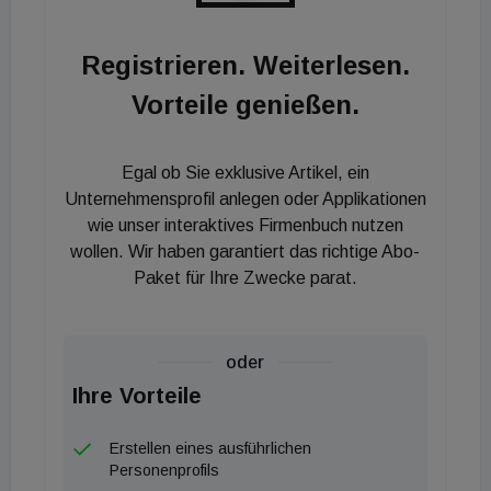
" Gefordert werden vom ÖHGB unterdessen eine
degressive Abschreibung bei der energetischen
Registrieren. Weiterlesen.
Sanierung von Immobilien, eine Corona-
Vorteile genießen.
Investitionsprämie sowie einen Corona-
Unterstützungsfonds, um Eigentümern und Mietern,
die aufgrund der Corona-Pandemie von
Egal ob Sie exklusive Artikel, ein
Liquiditätsengpässen betroffen sind, aus einer
Unternehmensprofil anlegen oder Applikationen
zusätzlichen Corona-Wohnbeihilfe des jeweiligen
wie unser interaktives Firmenbuch nutzen
wollen. Wir haben garantiert das richtige Abo-
Bundeslandes Unterstützung erhalten sollen.
Paket für Ihre Zwecke parat.
oder
Ihre Vorteile
Erstellen eines ausführlichen
Personenprofils