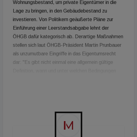
Wohnungsbestand, um private Eigentümer in die
Lage zu bringen, in den Gebäudebestand zu
investieren. Von Politikern geäußerte Pläne zur
Einführung einer Leerstandsabgabe lehnt der
ÖHGB dafür kategorisch ab. Derartige Maßnahmen
stellen sich laut ÖHGB-Präsident Martin Prunbauer
als unzumutbare Eingriffe in das Eigentumsrecht
dar: "Es gibt nicht einmal eine allgemein gültige
Definition, wann und unter welchen Bedingungen
von einem Leerstand gesprochen werden kann.
Wohnungen, die eine bestimmte Zeit leer stehen,
mit einer Abgabe zu versehen, ist sachlich nicht nur
nicht gerechtfertigt, sondern absurd! Und vom
übermäßigen Erhebungs- und Verwaltungsaufwand
der Städte und Länder ganz zu schweigen. Am
Ende zahlt womöglich der Steuerzahler noch dazu!