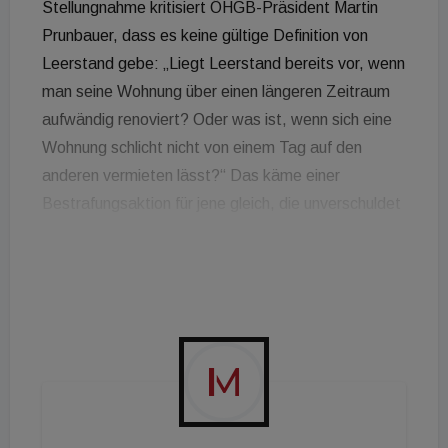
Stellungnahme kritisiert ÖHGB-Präsident Martin
Prunbauer, dass es keine gültige Definition von
Leerstand gebe: „Liegt Leerstand bereits vor, wenn
man seine Wohnung über einen längeren Zeitraum
aufwändig renoviert? Oder was ist, wenn sich eine
Wohnung schlicht nicht von einem Tag auf den
anderen vermieten lässt?“ Das käme einer
Bestrafungsaktion für jene gleich, die unverschuldet
Leerstand haben und eigentlich vermieten wollen.
Prunbauer: „Ingegen sollte endlich dem Missbrauch
mit günstigen Altmietverträgen, die nur mehr
sporadisch - etwa für einen Theater- oder
Opernbesuch - genützt oder für das Enkerl
aufgehoben werden, ein Ende bereitet werden. Der
Lebensmittelpunkt ist bei vielen Mietobjekten schon
lange nicht mehr dort gegeben. Diese werden