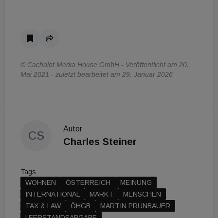
© Cachalot Media House GmbH - Veröffentlicht am 20.
Mai 2021 - zuletzt bearbeitet am 29. Januar 2026
Autor
CS
Charles Steiner
Tags
WOHNEN
ÖSTERREICH
MEINUNG
INTERNATIONAL
MARKT
MENSCHEN
TAX & LAW
ÖHGB
MARTIN PRUNBAUER
LEERSTANDSABGABE