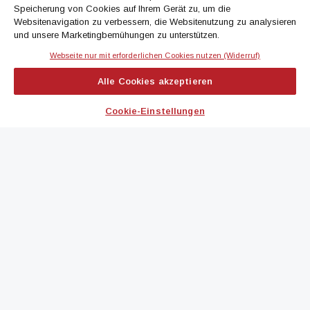
Speicherung von Cookies auf Ihrem Gerät zu, um die
Jetzt anmelden
Websitenavigation zu verbessern, die Websitenutzung zu analysieren
und unsere Marketingbemühungen zu unterstützen.
Webseite nur mit erforderlichen Cookies nutzen (Widerruf)
IMMOBILIEN MAGAZIN
Alle Cookies akzeptieren
immoflash
Cookie-Einstellungen
immo7news
immojobs
immotermin
ICH MÖCHTE...
Kontakt aufnehmen
Werbeformate ansehen
immomedien abonnieren