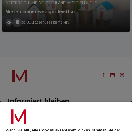
ÖSTERREICH UND DEUTSCHLAND IM GLEICHKLANG
Mieten immer weniger leistbar
30. JULI 2026
/ LESEZEIT 2 MIN
Informiert bleiben.
Treffen Sie eine Selektion unserer Newsletter zu buildingTIMES,
immoflash, Immobilien Magazin, immo7news, immojobs, immotermin
oder dem Morgenjournal
Wenn Sie auf „Alle Cookies akzeptieren“ klicken, stimmen Sie der