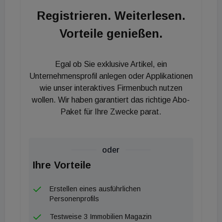
gehortet und aufgehoben, weil die Miete ohnedies
Registrieren. Weiterlesen.
so niedrig ist. Eine Kündigung wegen dieser
Vorteile genießen.
Leerstehung ist nach der Judikatur jedoch sehr
schwer durchsetzbar.“ Stattdessen soll das
Eigentum wieder verstärkt berücksichtigt werden,
Egal ob Sie exklusive Artikel, ein
so Prunbauer: „Wir haben mit 55 Prozent eine in der
Unternehmensprofil anlegen oder Applikationen
EU vergleichsweise niedrige Eigentumsquote zu
wie unser interaktives Firmenbuch nutzen
wollen. Wir haben garantiert das richtige Abo-
verzeichnen.“ Genau hier soll die Politik ansetzen.
Paket für Ihre Zwecke parat.
Die Anschaffung wie auch die Erhaltung von
Eigentum soll besonders für junge Menschen und
Familien finanziell ermöglicht werden, ohne weitere
oder
Fesseln anzulegen." Daher rät er, endlich für soziale
Ihre Vorteile
Treffsicherheit im öffentlichen Mietsektor zu sorgen,
der immerhin über 60 Prozent aller
Erstellen eines ausführlichen
Bestandverhältnisse umfasst.
Personenprofils
Testweise 3 Immobilien Magazin