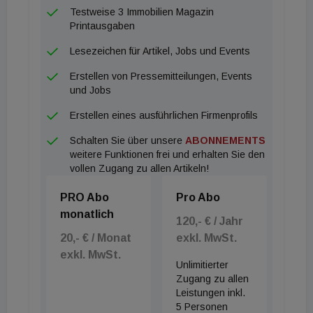
den Bundesländern Niederösterreich,
Testweise 3 Immobilien Magazin
Oberösterreich und Steiermark. Speziell rund um
Printausgaben
die Bundeshauptstadt Wien werden Häuser
Lesezeichen für Artikel, Jobs und Events
gesucht. Das Haus in Niederösterreich steht
Erstellen von Pressemitteilungen, Events
derzeit nahezu fünfmal so häufig auf der
und Jobs
Wunschliste der Immo-Suchenden wie noch vor
Erstellen eines ausführlichen Firmenprofils
Corona. Aber auch Häuser in Oberösterreich und
Schalten Sie über unsere
ABONNEMENTS
der Steiermark sind bei den potenziellen Mietern
weitere Funktionen frei und erhalten Sie den
oder Käufern derzeit dreimal so beliebt wie noch vor
vollen Zugang zu allen Artikeln!
der Krise. Generell ist der Wunsch, eine Immobilie
PRO Abo
Pro Abo
zu kaufen groß. Doppelt so viele Suchprofile auf
monatlich
ImmoScout24 beziehen sich auf den Immobilienkauf
120,- € / Jahr
20,- € / Monat
exkl. MwSt.
- nur halb so viele Umzugswillige möchten ein Haus
exkl. MwSt.
mieten. "Die Immobilie war und ist in Krisenzeiten
Unlimitierter
immer eine beliebte Anlageform. Aber der Boom bei
Zugang zu allen
Leistungen inkl.
der Immo-Suche ist derzeit nicht nur auf eine
5 Personen