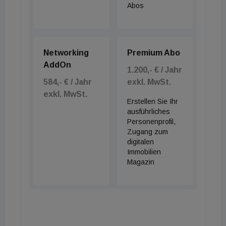
Investitionsmöglichkeit zurückzuführen, sondern auf
Abos
das Bedürfnis nach einem lebenswerten
Wohnumfeld, in dem man auch gut eine
außergewöhnliche Situation wie einen Lockdown
Networking
Premium Abo
überstehen kann und genug Platz für Homeoffice
AddOn
1.200,- € / Jahr
und Homeschooling hat. Das Bewusstsein hat sich
584,- € / Jahr
exkl. MwSt.
hier ganz klar geändert", so Markus Dejmek.
exkl. MwSt.
Erstellen Sie Ihr
ausführliches
Personenprofil,
Zugang zum
digitalen
Immobilien
Magazin