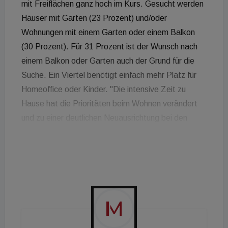
mit Freiflächen ganz hoch im Kurs. Gesucht werden
Häuser mit Garten (23 Prozent) und/oder
Wohnungen mit einem Garten oder einem Balkon
(30 Prozent). Für 31 Prozent ist der Wunsch nach
einem Balkon oder Garten auch der Grund für die
Suche. Ein Viertel benötigt einfach mehr Platz für
Homeoffice oder Kinder. "Die intensive Zeit zu
Hause hat die Prioritäten beim Wohnen verändert
und zu einer deutlichen Neuausrichtung bei den
Österreichern geführt", so Markus Dejmek,
Österreich-Chef von ImmoScout24. "Das zeigt
auch die Nachfrage-Analyse der Suchprofile auf
ImmoScout24 sehr eindeutig und bestätigt damit
die Umfrageergebnisse. Während im Februar 2020
einer von vier Besuchern unserer Plattform nach
einem Haus zum Kaufen oder Mieten gesucht hat,