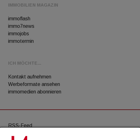
IMMOBILIEN MAGAZIN
immoflash
immo7news
immojobs
immotermin
ICH MÖCHTE...
Kontakt aufnehmen
Werbeformate ansehen
immomedien abonnieren
RSS-Feed
AGB