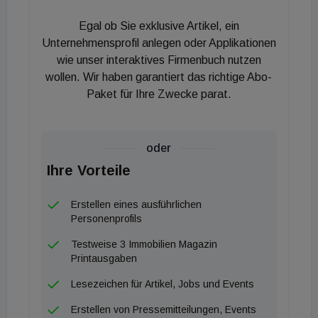
orientieren und uns gleichzeitig zu einem noch
Egal ob Sie exklusive Artikel, ein
attraktiveren Arbeitgeber machen.“ In Zukunft wird
Unternehmensprofil anlegen oder Applikationen
es im Unternehmen nur wenige fixe Arbeitsplätze
wie unser interaktives Firmenbuch nutzen
wollen. Wir haben garantiert das richtige Abo-
geben, diese werden vielmehr nach Bedarf und Art
Paket für Ihre Zwecke parat.
der Tätigkeit von den Mitarbeiter*innen über eine
bereits erprobte APP flexibel gebucht. Weiters
geplant sind großzügige Kommunikations- und
oder
Besprechungszonen, Community- und Chat-
Ihre Vorteile
Bereiche, die interdisziplinäre und projektorientierte
Zusammenarbeit innerhalb des Unternehmens,
Erstellen eines ausführlichen
aber auch mit externen Partnern und auch
Personenprofils
Kund*innen ermöglichen. „Activity Based Working
Testweise 3 Immobilien Magazin
heißt für uns, neue Wege zu gehen, aber zugleich
Printausgaben
Bewährtes zu erhalten und weiter zu entwickeln“,
Lesezeichen für Artikel, Jobs und Events
so Eugen Otto.
Erstellen von Pressemitteilungen, Events