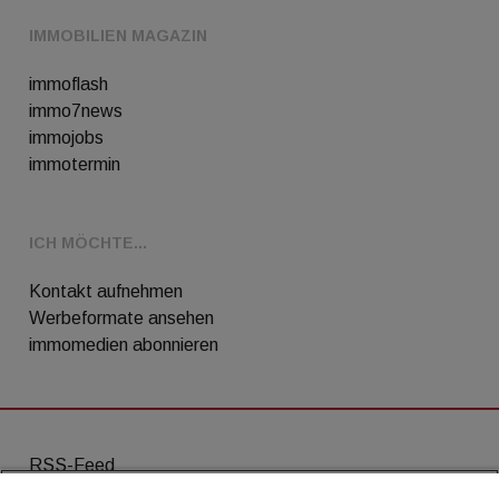
IMMOBILIEN MAGAZIN
immoflash
immo7news
immojobs
immotermin
ICH MÖCHTE...
Kontakt aufnehmen
Werbeformate ansehen
immomedien abonnieren
RSS-Feed