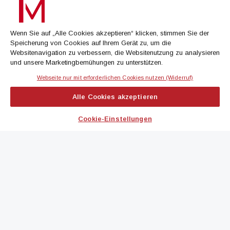
Treffen Sie eine Selektion unserer Newsletter zu buildingTIMES,
immoflash, Immobilien Magazin, immo7news, immojobs, immotermin
oder dem Morgenjournal
Wenn Sie auf „Alle Cookies akzeptieren“ klicken, stimmen Sie der
Speicherung von Cookies auf Ihrem Gerät zu, um die
Jetzt anmelden
Websitenavigation zu verbessern, die Websitenutzung zu analysieren
und unsere Marketingbemühungen zu unterstützen.
Webseite nur mit erforderlichen Cookies nutzen (Widerruf)
IMMOBILIEN MAGAZIN
Alle Cookies akzeptieren
immoflash
Cookie-Einstellungen
immo7news
immojobs
immotermin
ICH MÖCHTE...
Kontakt aufnehmen
Werbeformate ansehen