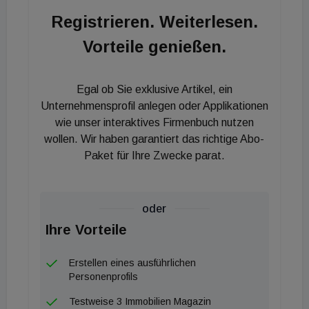
seit 2014 die Geschicke des ÖVI leitet, wurde
Registrieren. Weiterlesen.
erweitert um Sabrina Ritter, Ulrike Höreth und
Vorteile genießen.
Timur Jelinek.
Egal ob Sie exklusive Artikel, ein
Unternehmensprofil anlegen oder Applikationen
wie unser interaktives Firmenbuch nutzen
wollen. Wir haben garantiert das richtige Abo-
Paket für Ihre Zwecke parat.
oder
Ihre Vorteile
Erstellen eines ausführlichen
Personenprofils
Testweise 3 Immobilien Magazin