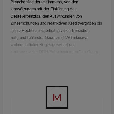
Branche sind derzeit immens, von den
Umwälzungen mit der Einführung des
Bestellerprinzips, den Auswirkungen von
Zinserhöhungen und restriktiven Kreditvergaben bis
hin zu Rechtsunsicherheit in vielen Bereichen
aufgrund fehlender Gesetze (EWG inkusive
wohnrechtlicher Begleitgesetze) und
kontroversieller OGH-Entscheidungen," so Georg
Flödl, ÖVI Präsident. „Spätestens mit Beginn des
Nationalratswahlkampfes wird das Thema
Wohnkosten wieder an oberster Stelle rangieren.
Die Herausforderungen an den Verband als Stimme
der Immobilienwirtschaft sind entsprechend hoch.
Mit großem Engagement wird sich das erweiterte
Vorstandsteam diesen stellen.“
Das Team von Verbandspräsident Georg Flödl, der