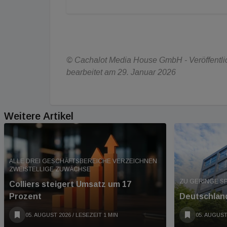
© Cachalot Media House GmbH - Veröffentlic
bearbeitet am 29. Januar 2026
Weitere Artikel
ALLE DREI GESCHÄFTSBEREICHE VERZEICHNEN
ZWEISTELLIGE ZUWÄCHSE
ZU GERINGE S
Colliers steigert Umsatz um 17
Prozent
Deutschland
05. AUGUST 2026
/ LESEZEIT 1 MIN
05. AUGUST