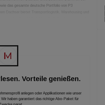
owie das gesamte deutsche Portfolio von P3
men Dachser bietet Transportlogistik, Warehousing und
gen in den Geschäftsfeldern Air & Sea Logistics und
g befindet sich in der Region Ostbayern, die als
an das Schienen- und Binnenwassernetz bietet und
d München sind jeweils 120 km von der
lesen. Vorteile genießen.
nehmensprofil anlegen oder Applikationen wie unser
 Wir haben garantiert das richtige Abo-Paket für
 Zwecke parat.