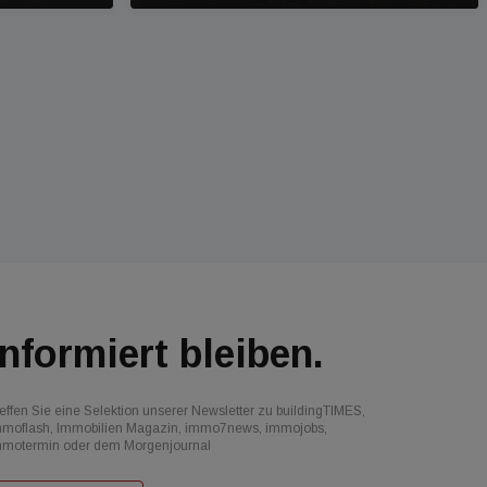
Informiert bleiben.
effen Sie eine Selektion unserer Newsletter zu buildingTIMES,
mmoflash, Immobilien Magazin, immo7news, immojobs,
mmotermin oder dem Morgenjournal