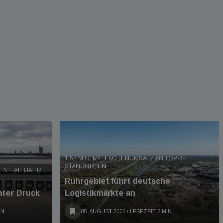
1,52 MIO. M² FLÄCHENUMSATZ AN TOP-8-
STANDORTEN
TEN HALBJAHR
Ruhrgebiet führt deutsche
nter Druck
Logistikmärkte an
IN
05. AUGUST 2026
/ LESEZEIT 2 MIN