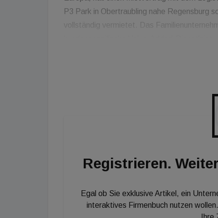
P3 Park in Obertraubling nahe Regensburg s
vollständig vermietet. Das Familienunterneh
kundenspezifische Value-Added-Dienstleistun
Road Logistics. Der P3-Standort Obertraublin
europäische Logistikdrehscheibe Anschluss 
daher günstig für Dachser liegt. Nürnberg un
Logistikimmobilie entfernt.
Registrieren. Weiter
Egal ob Sie exklusive Artikel, ein Unter
interaktives Firmenbuch nutzen wollen.
Ihre