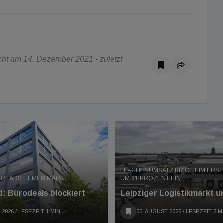
ht am 14. Dezember 2021 - zuletzt
FLÄCHENUMSATZ BRICHT IM ERS
PREADS HEMEN MARKT
UM 61 PROZENT EIN
: Bürodeals blockiert
Leipziger Logistikmarkt u
 2026
/ LESEZEIT 1 MIN
05. AUGUST 2026
/ LESEZEIT 2 M