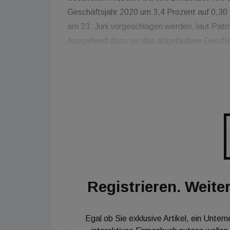
Geschäftsjahr 2020 um 3,4 Prozent auf 0,30 
am 23. Juni vorgeschlagen werden, laut Patriz
Ausgehend dazu sei das abgelaufene Geschäft
ein operatives Ergebnis von 116,5 Millionen
Prozent auf nunmehr 47 Milliarden Euro anges
ein operatives Ergebnis im Bereich von 100,0 
Anstieg von bis zu 24,5 Prozent, gemessen 
zwischen 6,4 Prozent und 12,8 Prozent auf 50
Registrieren. Weiter
Egal ob Sie exklusive Artikel, ein Unter