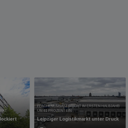
FLÄCHENUMSATZ BRICHT IM ERSTEN HALBJAHR
ARKT
UM 61 PROZENT EIN
lockiert
Leipziger Logistikmarkt unter Druck