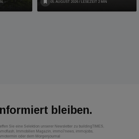
IN
05. AUGUST 2026
/ LESEZEIT 2 MIN
Informiert bleiben.
effen Sie eine Selektion unserer Newsletter zu buildingTIMES,
mmoflash, Immobilien Magazin, immo7news, immojobs,
mmotermin oder dem Morgenjournal