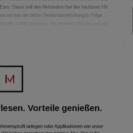
Euro. Diese soll den Aktionären bei der nächsten HV
ia sei das die dritte Dividendenerhöhung in Folge.
sjahr solide gewesen. So verweist Patrizia auf ein
 Euro, die Assets under Management seien um 5,7
tiegen. Für das Geschäftsjahr 2021 erwartet Patrizia
bis 145,0 Millionen Euro. Dies entspricht einem
am oberen Ende der Prognose. Die AUM sollen
,0 bis 53,0 Milliarden Euro wachsen.
lesen. Vorteile genießen.
nehmensprofil anlegen oder Applikationen wie unser