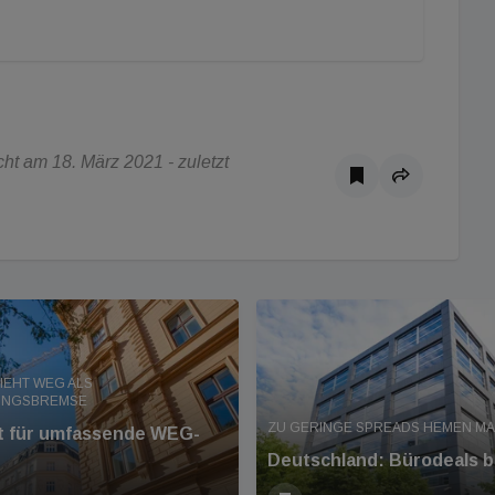
ht am 18. März 2021 - zuletzt
IEHT WEG ALS
UNGSBREMSE
ZU GERINGE SPREADS HEMEN M
nt für umfassende WEG-
Deutschland: Bürodeals b