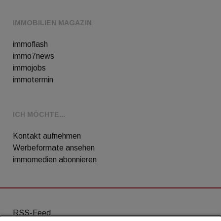
IMMOBILIEN MAGAZIN
immoflash
immo7news
immojobs
immotermin
ICH MÖCHTE...
Kontakt aufnehmen
Werbeformate ansehen
immomedien abonnieren
RSS-Feed