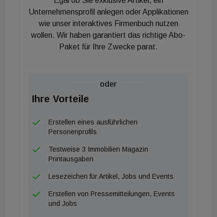
Egal ob Sie exklusive Artikel, ein
worden, um die digitale Zukunft der
Unternehmensprofil anlegen oder Applikationen
österreichischen Immobilienwirtschaft in Österreich
wie unser interaktives Firmenbuch nutzen
wollen. Wir haben garantiert das richtige Abo-
und im internationalen Wettbewerb zu sichern.
Paket für Ihre Zwecke parat.
Mission der apti ist es, dieses in Österreich wenig
genutzte Potenzial zu fördern und hierfür Akteure
aus Immobilienwirtschaft, Hochschulen, Vertreter
oder
der öffentlichen Hand und der Politik, Business
Ihre Vorteile
Angels, Investoren, Venture Capitalists und
PropTech Funds zu vernetzen. Der Verein sieht sich
Erstellen eines ausführlichen
als interessensübergreifende
Personenprofils
Kommunikationsplattform seiner PropTech-
Testweise 3 Immobilien Magazin
Mitgliedsunternehmen gegenüber Politik, Medien,
Printausgaben
öffentlicher Hand und anderen
Lesezeichen für Artikel, Jobs und Events
Wirtschaftsverbänden.
Erstellen von Pressemitteilungen, Events
und Jobs