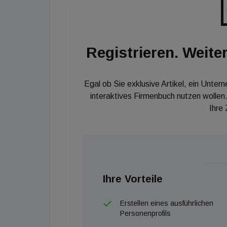
der neuen Flächen geliefert. Und: Bereits je
vorverwertet worden. Der gesamte Industrie-
bereits der 20-Millionen-Quadratmeter-Marke
Registrieren. Weiter
Egal ob Sie exklusive Artikel, ein Unter
interaktives Firmenbuch nutzen wollen.
Ihre
Ihre Vorteile
Erstellen eines ausführlichen
Personenprofils