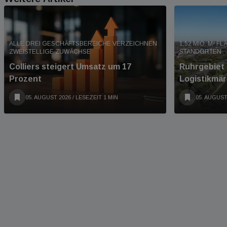
ALLE DREI GESCHÄFTSBEREICHE VERZEICHNEN
1,52 MIO. M² F
ZWEISTELLIGE ZUWÄCHSE
STANDORTEN
Colliers steigert Umsatz um 17
Ruhrgebiet 
Prozent
Logistikmär
05. AUGUST 2026
/ LESEZEIT 1 MIN
05. AUGUST