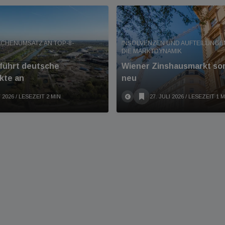
LÄCHENUMSATZ AN TOP-8-
INSOLVENZEN UND AUFTEILUNG
DIE MARKTDYNAMIK
führt deutsche
Wiener Zinshausmarkt sort
kte an
neu
 2026
/ LESEZEIT 2 MIN
27. JULI 2026
/ LESEZEIT 1 M