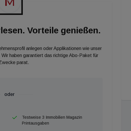
tzt seien 60 Prozent jener Flächen in Development
 und Logistikbestand in Polen nähert sich damit
 an.
lesen. Vorteile genießen.
nehmensprofil anlegen oder Applikationen wie unser
 Wir haben garantiert das richtige Abo-Paket für
 Zwecke parat.
oder
Testweise 3 Immobilien Magazin
Printausgaben