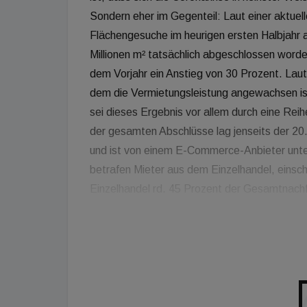
Sondern eher im Gegenteil: Laut einer aktuel
Flächengesuche im heurigen ersten Halbjahr a
Millionen m² tatsächlich abgeschlossen worde
dem Vorjahr ein Anstieg von 30 Prozent. Laut 
dem die Vermietungsleistung angewachsen ist
sei dieses Ergebnis vor allem durch eine Rei
der gesamten Abschlüsse lag jenseits der 2
und ist von einem E-Commerce-Anbieter unte
betrafen Mieter aus dem Einzelhandel, einsch
Einzelhandel rd. 45 Prozent der Gesamtnach
Logistikunternehmen und Fertigung. Die star
Flächenproduktion enorm: Im ersten Halbjahr 
gebracht, 1,8 Millionen m² befinden sich im B
Niederlande und Deutschland vor Polen, so M
den Gebieten um Warschau (fast 390.000 m²),
195.000 m²) verortet. Allein an diesen drei 