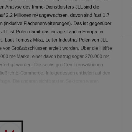
len Analyse des Immo-Dienstleisters JLL sind die
uf 2,2 Millionen m² angewachsen, davon sind fast 1,7
n (inklusive Flächenerweiterungen). Das ist gegenüber
JLL ist Polen damit das einzige Land in Europa, in
. Laut Tomasz Mika, Leiter Industrial Polen von JLL
he von Großabschlüssen erzielt worden. Über die Hälfte
0.000 m²-Marke, einer davon betrug sogar 270.000 m²
rfertigt worden. Die sechs größten Transaktionen
ließlich E-Commerce. Infolgedessen entfielen auf den
frage. Die anderen sichtbarsten Sektoren waren
ke Nachfrage nach Logistikimmobilien pusht auch die
2020 wurden über eine Million m² auf den Markt
au. Damit liegen bei der Neuflächenproduktion nur die
ika. Das Neuflächenangebot ist dabei hauptsächlich in
 Breslau (ca. 225.000 m²) und Oberschlesien (fast
Standorten wurden im ersten Halbjahr 2020 75 Prozent