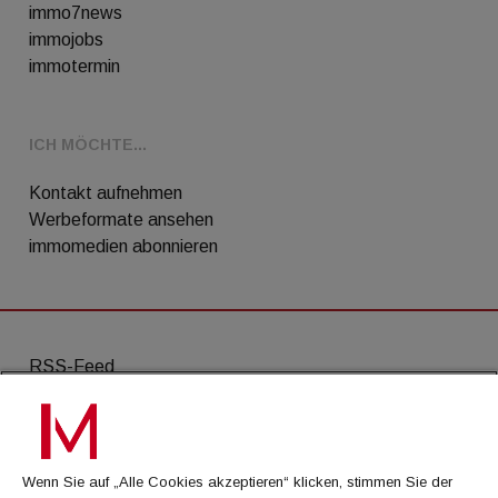
immo7news
immojobs
immotermin
ICH MÖCHTE...
Kontakt aufnehmen
Werbeformate ansehen
immomedien abonnieren
RSS-Feed
AGB
Datenschutz
Wenn Sie auf „Alle Cookies akzeptieren“ klicken, stimmen Sie der
Kontakt