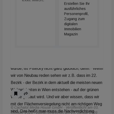
Erstellen Sie Ihr
Sanierungsoffensive in Gang gebracht werden - die
ausführliches
Konzepte und notwendigen Maßnahmen dafür
Personenprofil,
liegen vor.“
Zugang zum
digitalen
Pisecky und Wild plädierten weiters für raschere
Immobilien
Genehmigungsverfahren, günstigere
Magazin
Finanzierungen, das Aussetzen der KIM-
Verordnung und vor allem die Wohnraumschaffung in
Städten durch Nachverdichtung. Mit der aktuellen
Bauordnungsnovelle, die letzte Woche präsentiert
wurde, ist Pisecky nicht ganz glücklich, denn: "Wenn
wir von Neubau reden sehen wir z.B. dass im 22.
Bezirk - der Bezirk in dem aktuell die meisten neuen
Wohneinheiten in Wien entstehen - auf der grünen
Wiese gebaut wird. Und wir aber wissen, dass wir
mit der Flächenversiegelung nicht am richtigen Weg
© Cachalot Media House GmbH - Veröffentlicht am 03.
sind. Das heißt man muss die Nachverdichtung
Oktober 2023 - zuletzt bearbeitet am 29. Januar 2026