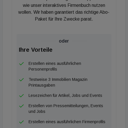
Wohneinheiten zu rechnen, das bedeutet ein Plus
wie unser interaktives Firmenbuch nutzen
wollen. Wir haben garantiert das richtige Abo-
von 1.100 gegenüber der letzten Prognose.
Paket für Ihre Zwecke parat.
Nach Bundesländern betrachtet, findet die größte
Neubautätigkeit heuer – sowohl absolut als auch im
Verhältnis zur Einwohnerzahl betrachtet – in Wien
oder
statt. Prognostiziert sind 17.100 Einheiten. „Das
Ihre Vorteile
würde sogar etwas mehr Fertigstellungen als im
vergangenen Jahr bedeuten, und ein weiteres
Erstellen eines ausführlichen
Rekordfertigstellungsjahr bedeuten“, so Pisecky.
Personenprofils
Die so genannte Fertigstellungsquote jedoch geht
Testweise 3 Immobilien Magazin
insbesondere aufgrund des
Printausgaben
Bevölkerungswachstums leicht zurück. Das ist auch
Lesezeichen für Artikel, Jobs und Events
in anderen Bundesländern, ausgenommen Kärnten,
Erstellen von Pressemitteilungen, Events
Niederösterreich und Vorarlberg, der Fall.
und Jobs
So gut bleibt es aber nicht. Ab 2024 werden die
Erstellen eines ausführlichen Firmenprofils
Fertigstellungen sinken, für 2025 wird dann mit nur