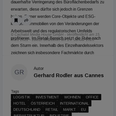
dauerhafte Verringerung des Büroflächenbedarfs zu
erwarten, diese dürfte sich jedoch in Grenzen
halten. Ferner werden Core-Objekte und ESG-
konforme Immobilien von den Veränderungen der
Arbeitswelt und des regulatorischen Umfelds
© Cachalot Media House GmbH - Veröffentlicht am 15.
profitieren. Im Retail-Bereich setzt die Ruhe nach
März 2022 - zuletzt bearbeitet am 29. Januar 2026
dem Sturm ein. Innerhalb des Einzelhandelssektors
zeichnen sich insbesondere Fachmärkte durch
Widerstandsfähigkeit aus.
Autor
GR
Gerhard Rodler aus Cannes
Tags
LOGISTIK
INVESTMENT
WOHNEN
OFFICE
HOTEL
ÖSTERREICH
INTERNATIONAL
DEUTSCHLAND
RETAIL
MARKT
EU
INFRASTRUKTUR
INDUSTRIE