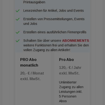
des Marktgeschehens eingeleitet. Das
Printausgaben
Investitionsvolumen lag im Jahr 2021 bei soliden
Lesezeichen für Artikel, Jobs und Events
272,7 Mrd. Euro (+14 Prozent gegenüber 2020)
Erstellen von Pressemitteilungen, Events
und BNP Paribas Real Estate geht für dieses Jahr
und Jobs
von einem weiteren Anstieg um 7,5 Prozent aus.
Erstellen eines ausführlichen Firmenprofils
Das Investmentvolumen entspräche dann dem
Schalten Sie über unsere
ABONNEMENTS
Niveau von 2019 und damit einer vollständigen
weitere Funktionen frei und erhalten Sie den
Erholung der Marktaktivität. Die
vollen Zugang zu allen Artikeln!
Investorennachfrage in den einzelnen Sektoren
PRO Abo
Pro Abo
verschiebt sich jedoch analog zu den jüngsten
monatlich
Veränderungen auf den Mietermärkten. So hat das
120,- € / Jahr
20,- € / Monat
exkl. MwSt.
Investoreninteresse an Logistik- und
exkl. MwSt.
Wohnimmobilien auf Kosten der in der
Unlimitierter
Vergangenheit besonders nachgefragten Sektoren
Zugang zu allen
Leistungen inkl.
Büro und Einzelhandel erheblich zugenommen. 2022
5 Personen
dürfte das letzte Jahr mit zweistelligen
Abos