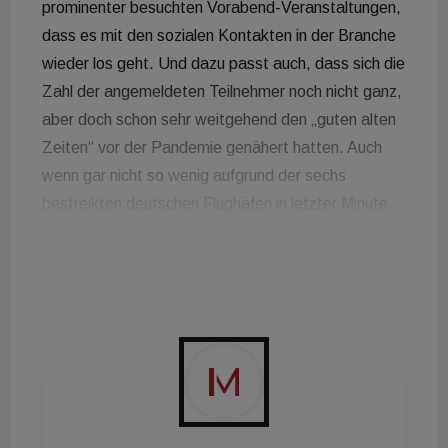
prominenter besuchten Vorabend-Veranstaltungen,
dass es mit den sozialen Kontakten in der Branche
wieder los geht. Und dazu passt auch, dass sich die
Zahl der angemeldeten Teilnehmer noch nicht ganz,
aber doch schon sehr weitgehend den „guten alten
Zeiten“ vor der Pandemie genähert hatten. Auch
wenn gar nicht so wenig aufgrund der sechs
bestreikten deutschen Flughäfen in letzter Minute
anreisen konnten. Auf der anderen Seite trübte der
Ukraine-Krieg die Stimmung weitgehend - was
übrigens vom ungewöhnlich kalten Wetter hier
akzentuiert wurde. Da und dort mischt sich neben
der Sorge um das menschliche Leid auch die Furcht
vor einer Weltwirtschaftskrise, welche über die
Auswirkungen von 2007/08 deutlich hinaus gehen
könnte. Dabei fällt der Ausblick auf die