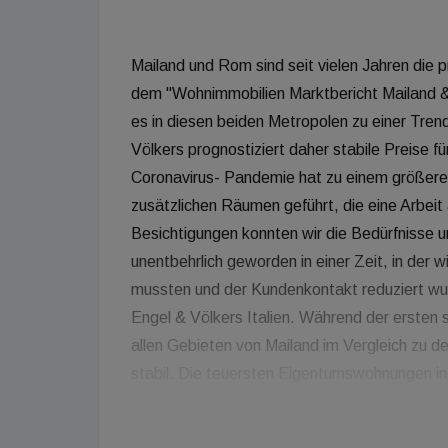
Mailand und Rom sind seit vielen Jahren die p
dem "Wohnimmobilien Marktbericht Mailand &
es in diesen beiden Metropolen zu einer Tr
Völkers prognostiziert daher stabile Preise f
Coronavirus- Pandemie hat zu einem größere
zusätzlichen Räumen geführt, die eine Arbeit
Besichtigungen konnten wir die Bedürfnisse 
unentbehrlich geworden in einer Zeit, in der
mussten und der Kundenkontakt reduziert wur
Engel & Völkers Italien. Während der ersten 
allen Gebieten von Mailand im Vergleich zu
stabil. Die teuersten Eigentumswohnungen in 
Modeund Design-Hauptstadt des Landes. Die 
erreichten bis zu 18.000 Euro pro Quadratme