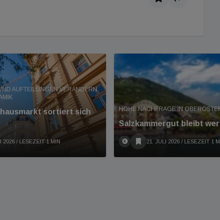
UND AUFTEILUNGEN VERÄNDERN
AMIK
HOHE NACHFRAGE IN OBERÖSTE
hausmarkt sortiert sich
Salzkammergut bleibt wert
I 2026
/ LESEZEIT 1 MIN
21. JULI 2026
/ LESEZEIT 1 M