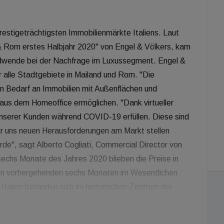
restigeträchtigsten Immobilienmärkte Italiens. Laut
 Rom erstes Halbjahr 2020" von Engel & Völkers, kam
endwende bei der Nachfrage im Luxussegment. Engel &
ür alle Stadtgebiete in Mailand und Rom. "Die
n Bedarf an Immobilien mit Außenflächen und
 aus dem Homeoffice ermöglichen. "Dank virtueller
unserer Kunden während COVID-19 erfüllen. Diese sind
 wir uns neuen Herausforderungen am Markt stellen
de", sagt Alberto Cogliati, Commercial Director von
sechs Monate des Jahres 2020 blieben die Preise in
 den vorhergehenden sechs Monaten im Wesentlichen
Italien befanden sich im historischen Zentrum der
Preise in den Bezirken Quadrilatero und Brera
ter, 17.500 Euro pro Quadratmeter in Porta Nuova im