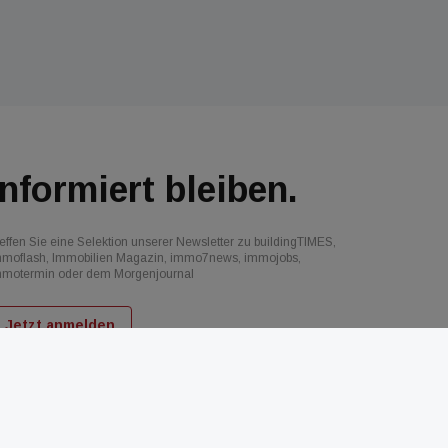
Informiert bleiben.
effen Sie eine Selektion unserer Newsletter zu buildingTIMES,
mmoflash, Immobilien Magazin, immo7news, immojobs,
mmotermin oder dem Morgenjournal
Jetzt anmelden
d
AGB
Datenschutz
Kontakt
Impressum
Mediadaten