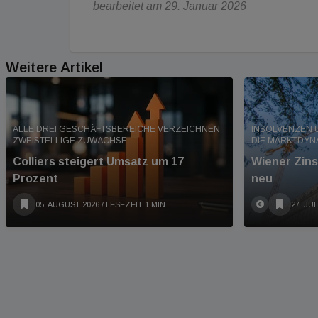
bearbeitet am 29. Januar 2026
Weitere Artikel
ALLE DREI GESCHÄFTSBEREICHE VERZEICHNEN
INSOLVENZEN 
ZWEISTELLIGE ZUWÄCHSE
DIE MARKTDYN
Colliers steigert Umsatz um 17
Wiener Zins
Prozent
neu
05. AUGUST 2026
/ LESEZEIT 1 MIN
27. JUL