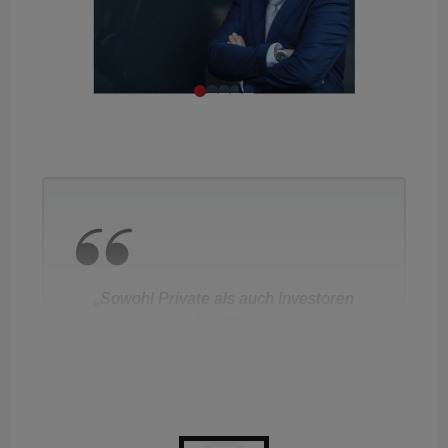
„Sowohl Private als auch Investoren
setzen nun Freiflächen bei den
Wohnungen voraus.“ - Roman
Oberndorfer