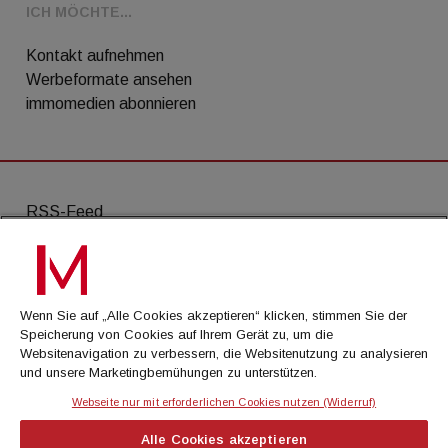
ICH MÖCHTE...
Kontakt aufnehmen
Werbeformate ansehen
immomedien abonnieren
RSS-Feed
AGB
Datenschutz
Wenn Sie auf „Alle Cookies akzeptieren“ klicken, stimmen Sie der
Kontakt
Speicherung von Cookies auf Ihrem Gerät zu, um die
Websitenavigation zu verbessern, die Websitenutzung zu analysieren
Impressum
und unsere Marketingbemühungen zu unterstützen.
Mediadaten
Webseite nur mit erforderlichen Cookies nutzen (Widerruf)
Alle Cookies akzeptieren
© Cachalot Media House GmbH - Alle Rechte