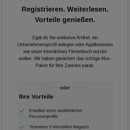
CEO Frederik Mehlitz: „Mit Unterstützung unseres
Registrieren. Weiterlesen.
Großaktionärs und Asset Managers, der publity AG,
Vorteile genießen.
konnten wir unser Immobilienportfolio zügig
ausbauen - trotz der außergewöhnlichen Umstände
durch COVID-19. Wir haben somit bewiesen, dass
Egal ob Sie exklusive Artikel, ein
unser Geschäftsmodell krisenresistent ist. Für die
Unternehmensprofil anlegen oder Applikationen
Zukunft sehen wir uns solide aufgestellt und
wie unser interaktives Firmenbuch nutzen
wollen. Wir haben garantiert das richtige Abo-
verfügen über eine stark gefüllte Pipeline an
Paket für Ihre Zwecke parat.
Gewerbeimmobilien mit Wertsteigerungspotenzial.
Dies in Verbindung mit der geplanten
Internationalisierung sowie Digitalisierung unseres
oder
Geschäftsmodells.“ Diese sieht unter anderem
Ihre Vorteile
Ankäufe in Destinationen wie Paris, Luxemburg
aber auch Österreich vor.
Erstellen eines ausführlichen
Personenprofils
Testweise 3 Immobilien Magazin