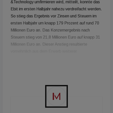
&Technology umfirmieren wird, mitteilt, konnte das
Ebit im ersten Halbjahr nahezu verdreifacht werden.
So stieg das Ergebnis vor Zinsen und Steuern im
ersten Halbjahr um knapp 179 Prozent auf rund 70
Millionen Euro an. Das Konzernergebnis nach
Steuern stieg von 21,8 Millionen Euro auf knapp 31
Millionen Euro an. Dieser Anstieg resultierte
vornehmlich aus dem Erwerb weiterer
Büroimmobilien in Top-Lagen in den vergangenen
Monaten. Der Wert des Portfolios hat sich im 1.
Halbjahr 2020 im Vergleich zur Vorjahresperiode
nahezu verdoppelt, so Preos. Zu den
Neuerwerbungen gehören unter anderem das
Westend Carree im Zentrum von Frankfurt am Main
mit renommierten Mietern, wie u.a. dem Max-
Planck-Institut, sowie der Centurion Tower. Preos-