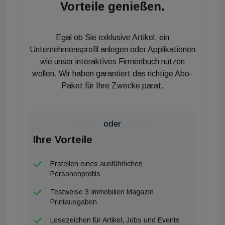
Vorteile genießen.
verschenkten gestern den ersten Baum im
Hampton by Hilton Berlin Alexanderplatz: "Gerade
als Hoteliers sind wir uns unserer Verantwortung für
Egal ob Sie exklusive Artikel, ein
nachhaltiges Handeln bewusst. Neben zahlreichen
Unternehmensprofil anlegen oder Applikationen
anderen Aktivitäten freuen wir uns auf diesen
wie unser interaktives Firmenbuch nutzen
wollen. Wir haben garantiert das richtige Abo-
weiteren Schritt, konsequent die ESG
Paket für Ihre Zwecke parat.
Anforderungen zu leben, gemeinsam mit unseren
Gästen." Oliver Kupka, geschäftsführender
Gesellschafter der Primestar Group, ist dankbar für
oder
diese neue Klimaschutz-Kooperation: "Sicher kann
Ihre Vorteile
man nicht über Nacht die Welt verändern. Aber wir
freuen uns, wenn wir als Primestar Group mit
Erstellen eines ausführlichen
unserer Baum-Aktion einen kleinen Beitrag zum
Personenprofils
Naturschutz und zur Rettung der Regenwälder
Testweise 3 Immobilien Magazin
leisten können. Und natürlich hoffen wir, dass
Printausgaben
möglichst viele unserer Gäste das Angebot
Lesezeichen für Artikel, Jobs und Events