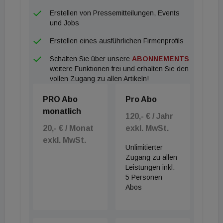
annehmen, ihren Baum einpflanzen, und gleichzeitig
Erstellen von Pressemitteilungen, Events
ihren Aufenthalt ökologischer gestalten. Diese
und Jobs
Aktion ist ein wichtiger Bestandteil unseres
Erstellen eines ausführlichen Firmenprofils
firmenweiten ESG-Programms."
Schalten Sie über unsere
ABONNEMENTS
weitere Funktionen frei und erhalten Sie den
vollen Zugang zu allen Artikeln!
PRO Abo
Pro Abo
monatlich
120,- € / Jahr
20,- € / Monat
exkl. MwSt.
exkl. MwSt.
Unlimitierter
Zugang zu allen
Leistungen inkl.
5 Personen
Abos