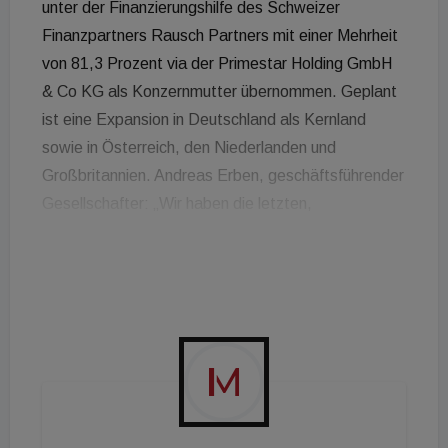
unter der Finanzierungshilfe des Schweizer
Finanzpartners Rausch Partners mit einer Mehrheit
von 81,3 Prozent via der Primestar Holding GmbH
& Co KG als Konzernmutter übernommen. Geplant
ist eine Expansion in Deutschland als Kernland
sowie in Österreich, den Niederlanden und
Großbritannien. Andreas Erben, geschäftsführender
Gesellschafter: „Wir haben die letzten,
herausfordernden Monate für eine Neuausrichtung
der Gesellschaft genutzt. Wir sind fest davon
überzeugt, dass die Primestar Gruppe durch die
momentanen Hotels in deutschen A-Städten in der
Recovery Phase richtig positioniert ist und uns
einen weiteren Wachstums- und Expansionskurs
ermöglicht. Direkte Buchbarkeit, ein innovativer
Einsatz von internetbasierter Technologie und das