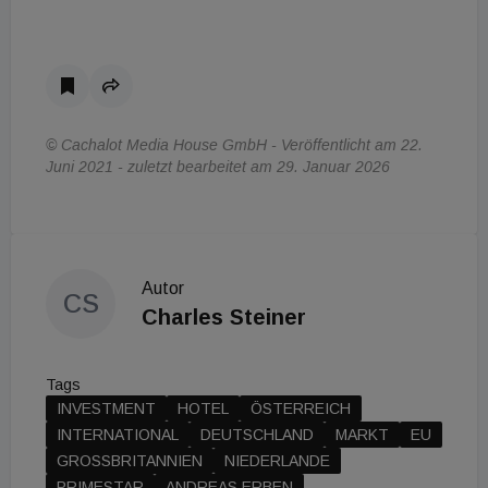
© Cachalot Media House GmbH - Veröffentlicht am 22.
Juni 2021 - zuletzt bearbeitet am 29. Januar 2026
Autor
CS
Charles Steiner
Tags
INVESTMENT
HOTEL
ÖSTERREICH
INTERNATIONAL
DEUTSCHLAND
MARKT
EU
GROSSBRITANNIEN
NIEDERLANDE
PRIMESTAR
ANDREAS ERBEN