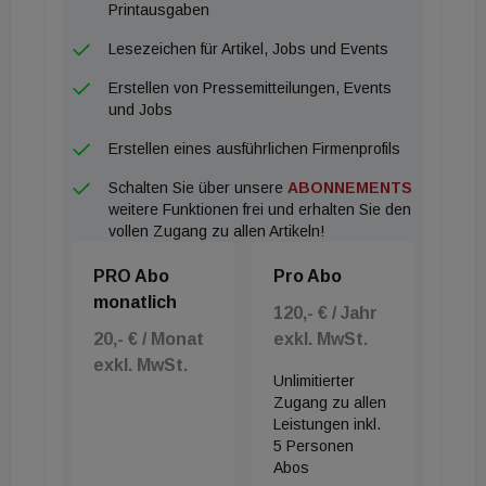
mit bis zu 20 Häusern, bei dem zusätzlich ein Long-
Printausgaben
Stay-Konzept und Working Lounges eingesetzt
Lesezeichen für Artikel, Jobs und Events
werden.
Erstellen von Pressemitteilungen, Events
und Jobs
Erstellen eines ausführlichen Firmenprofils
Schalten Sie über unsere
ABONNEMENTS
weitere Funktionen frei und erhalten Sie den
vollen Zugang zu allen Artikeln!
PRO Abo
Pro Abo
monatlich
120,- € / Jahr
20,- € / Monat
exkl. MwSt.
exkl. MwSt.
Unlimitierter
Zugang zu allen
Leistungen inkl.
5 Personen
Abos