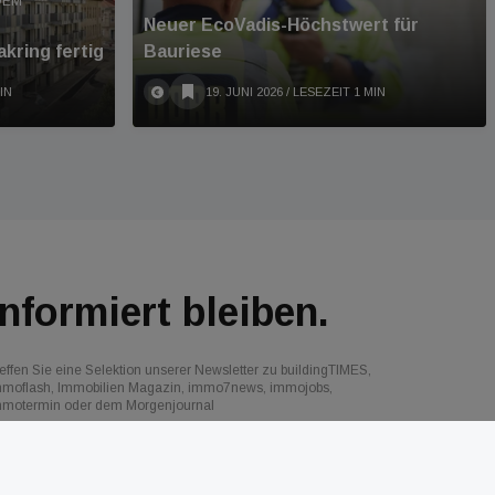
DEM
Neuer EcoVadis-Höchstwert für
kring fertig
Bauriese
IN
19. JUNI 2026
/ LESEZEIT 1 MIN
Informiert bleiben.
effen Sie eine Selektion unserer Newsletter zu buildingTIMES,
mmoflash, Immobilien Magazin, immo7news, immojobs,
mmotermin oder dem Morgenjournal
Jetzt anmelden