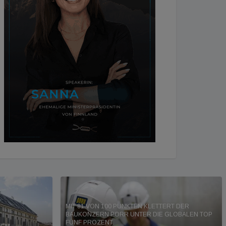
MIT 81 VON 100 PUNKTEN KLETTERT DER
BAUKONZERN PORR UNTER DIE GLOBALEN TOP
FÜNF PROZENT.