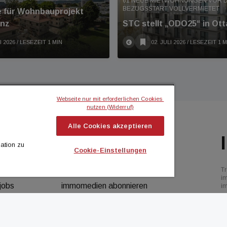
61 NEUE MIETWOHNUNGEN VOR 
BEZUGSSTART VOLLVERMIETET
e für Wohnbauprojekt
inz
STC stellt „ODO25“ in Otta
I 2026
/ LESEZEIT 1 MIN
02. JULI 2026
/ LESEZEIT 1 M
Webseite nur mit erforderlichen Cookies 
nutzen (Widerruf)
Alle Cookies akzeptieren
BILIEN MAGAZIN
ICH MÖCHTE...
ation zu
Cookie-Einstellungen
flash
Kontakt aufnehmen
Tr
7news
Werbeformate ansehen
i
jobs
immomedien abonnieren
i
termin