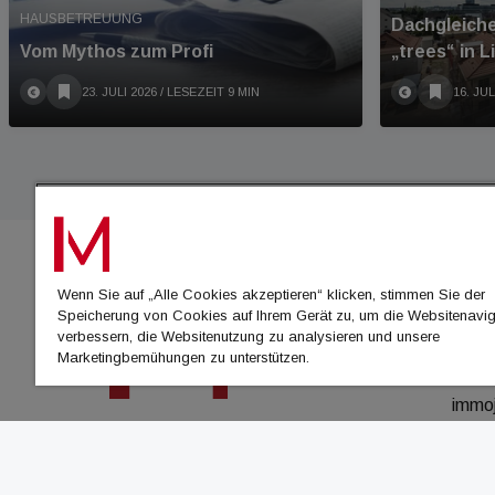
HAUSBETREUUNG
Dachgleich
Vom Mythos zum Profi
„trees“ in L
23. JULI 2026
/ LESEZEIT 9 MIN
16. JUL
Wenn Sie auf „Alle Cookies akzeptieren“ klicken, stimmen Sie der
IMMO
Speicherung von Cookies auf Ihrem Gerät zu, um die Websitenavig
verbessern, die Websitenutzung zu analysieren und unsere
immo
Marketingbemühungen zu unterstützen.
immo
immo
immo