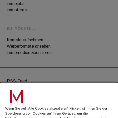
immojobs
immotermin
ICH MÖCHTE...
Kontakt aufnehmen
Werbeformate ansehen
immomedien abonnieren
RSS-Feed
AGB
Datenschutz
Wenn Sie auf „Alle Cookies akzeptieren“ klicken, stimmen Sie der
Kontakt
Speicherung von Cookies auf Ihrem Gerät zu, um die