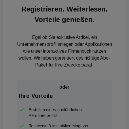
harmonisch in das fast schon dörflich anmutende
Registrieren. Weiterlesen.
Umfeld ein. Für nachhaltige Wärme sorgt eine
Vorteile genießen.
Gasheizung mit Solarthermie, die Solarthermie-
Kollektoren dafür wurden auf den Dächern der
Reihenhäuser installiert.
Egal ob Sie exklusive Artikel, ein
Unternehmensprofil anlegen oder Applikationen
wie unser interaktives Firmenbuch nutzen
wollen. Wir haben garantiert das richtige Abo-
Paket für Ihre Zwecke parat.
oder
Ihre Vorteile
Erstellen eines ausführlichen
Personenprofils
Testweise 3 Immobilien Magazin