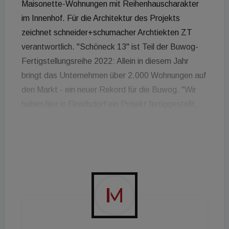
Maisonette-Wohnungen mit Reihenhauscharakter
im Innenhof. Für die Architektur des Projekts
zeichnet schneider+schumacher Archtiekten ZT
verantwortlich. "Schöneck 13" ist Teil der Buwog-
Fertigstellungsreihe 2022: Allein in diesem Jahr
bringt das Unternehmen über 2.000 Wohnungen auf
den Markt - ein neuer Rekord für die Buwog. "Wir
haben hier in Floridsdorf ein Projekt fertiggestellt,
das Urbanität und Idylle optimal verbindet", erklärt
Andreas Holler, Geschäftsführer der Buwog.
"Gerade die überschaubare Anzahl an Wohnungen
sorgt für ein entspanntes Wohnerlebnis, was durch
die naturnahe Umgebung noch verstärkt wird.
Gleichzeitig ist das Projekt optimal an das
Verkehrsnetz angebunden." Durch die geringe Höhe
mit nur drei Stockwerken (plus EG) fügt es sich