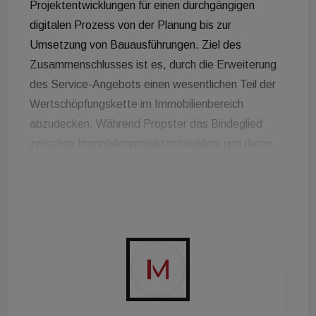
Projektentwicklungen für einen durchgängigen
digitalen Prozess von der Planung bis zur
Umsetzung von Bauausführungen. Ziel des
Zusammenschlusses ist es, durch die Erweiterung
des Service-Angebots einen wesentlichen Teil der
Wertschöpfungskette im Immobilienbereich
abzudecken. Während Propster das Bindeglied
zwischen Immobilienprojektentwicklern und deren
Kunden wie zb. Käufer, Mieter oder Investoren ist
und dabei von der Planung weg über die
Vermarktung bis hin zum Einzug und darüber hinaus
mit diversen Services alle Beteiligten begleitet,
konzentriert sich Koppla darauf, die Planung und
Steuerung während der Bauausführung bei ihren
Kunden, den Generalunternehmen und in weiterer
Folge allen beteiligten Nachunternehmen zu