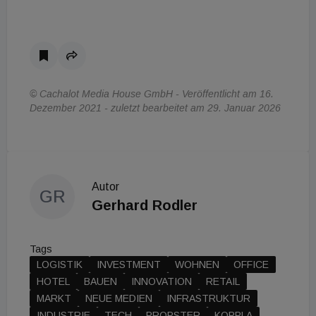
© Cachalot Media House GmbH - Veröffentlicht am 16.
Dezember 2021 - zuletzt bearbeitet am 29. Januar 2026
Autor
GR
Gerhard Rodler
Tags
LOGISTIK
INVESTMENT
WOHNEN
OFFICE
HOTEL
BAUEN
INNOVATION
RETAIL
MARKT
NEUE MEDIEN
INFRASTRUKTUR
INDUSTRIE
TECH
PROPSTER
KOPPLA