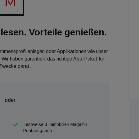
och nicht gegeben hat! Jetzt gibt es keine Ausreden
CEO von Propster.
lesen. Vorteile genießen.
nehmensprofil anlegen oder Applikationen wie unser
 Wir haben garantiert das richtige Abo-Paket für
 Zwecke parat.
oder
Testweise 3 Immobilien Magazin
Printausgaben