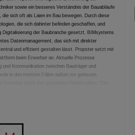
hniker sowie ein besseres Verständnis der Bauabläufe
 die sich oft als Laien im Bau bewegen. Durch diese
logien, die sich dahinter befinden geschaffen, und
ung Digitalisierung der Baubranche gesetzt. BIMsystems
ientes Datenmanagement, das sich mit direkter
ral und effizient gestalten lässt. Propster setzt mit
lattform beim Erwerber an. Aktuelle Prozesse
ung und Kommunikation zwischen Bauträger und
de in den meisten Fällen außen vor gelassen.
 die Erwerber durch den gesamten Projektzyklus. "Die
zess zu involvieren ist revolutionär! Diese digitale
unden in die BIM-Planung - erspart Planern Geld und
gstermine und Korrekturzyklen verloren gegangen
ms Mit der Verbindung der Lösungen von Propster und
 Prozess entstehen. ''Ich würde sogar behaupten, dass
n zum ersten Mal eine echte und sofort anwendbare