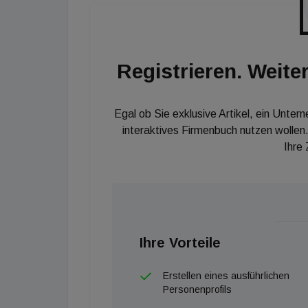
Lösung bieten können, die es davor so eben n
mehr.'' meint Milan Zahradnik, Gründer und 
Registrieren. Weiter
Egal ob Sie exklusive Artikel, ein Unter
interaktives Firmenbuch nutzen wollen.
Ihre
Ihre Vorteile
Erstellen eines ausführlichen
Personenprofils