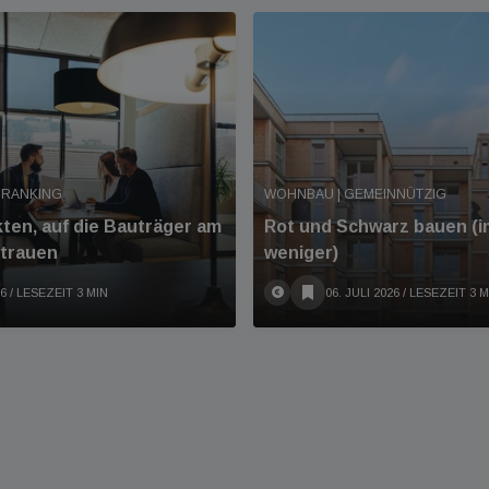
 RANKING
WOHNBAU | GEMEINNÜTZIG
kten, auf die Bauträger am
Rot und Schwarz bauen (
rtrauen
weniger)
26
/ LESEZEIT 3 MIN
06. JULI 2026
/ LESEZEIT 3 M