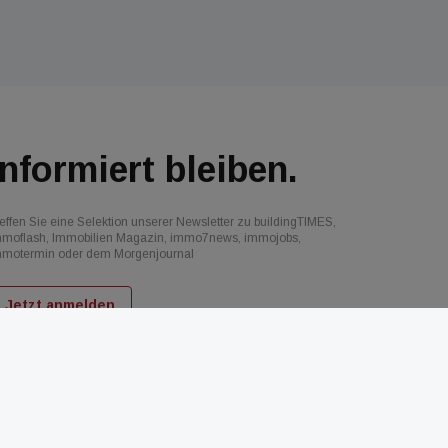
Informiert bleiben.
effen Sie eine Selektion unserer Newsletter zu buildingTIMES,
mmoflash, Immobilien Magazin, immo7news, immojobs,
mmotermin oder dem Morgenjournal
Jetzt anmelden
d
AGB
Datenschutz
Kontakt
Impressum
Mediadaten