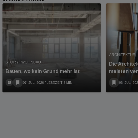
ARCHITEKTUR |
STORY | WOHNBAU
Die Archite
Bauen, wo kein Grund mehr ist
meisten ve
07. JULI 2026
/ LESEZEIT 5 MIN
06. JULI 20