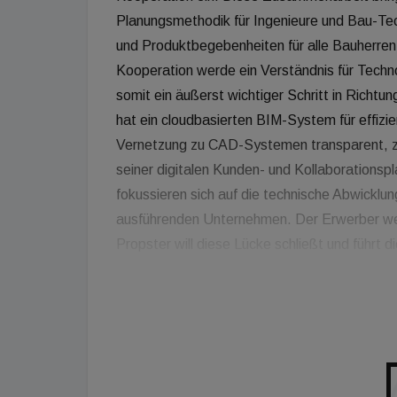
Planungsmethodik für Ingenieure und Bau-Tec
und Produktbegebenheiten für alle Bauherren,
Kooperation werde ein Verständnis für Techno
somit ein äußerst wichtiger Schritt in Richt
hat ein cloudbasierten BIM-System für effiz
Vernetzung zu CAD-Systemen transparent, zent
seiner digitalen Kunden- und Kollaborationsp
fokussieren sich auf die technische Abwickl
ausführenden Unternehmen. Der Erwerber wer
Propster will diese Lücke schließt und führt
Endkunden bzw. Erwerber direkt in den BIM-Pro
Revolution - die direkte Einbindung der Endk
Zeit, die sonst durch aufwendige Abstimmun
wäre.", so Gregor Müller, CEO von BIMsyste
BIMsystems soll ein durchgängiger, digitaler
wir durch diese Kooperation den Unternehme