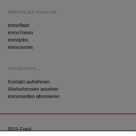
IMMOBILIEN MAGAZIN
immoflash
immo7news
immojobs
immotermin
ICH MÖCHTE...
Kontakt aufnehmen
Werbeformate ansehen
immomedien abonnieren
RSS-Feed