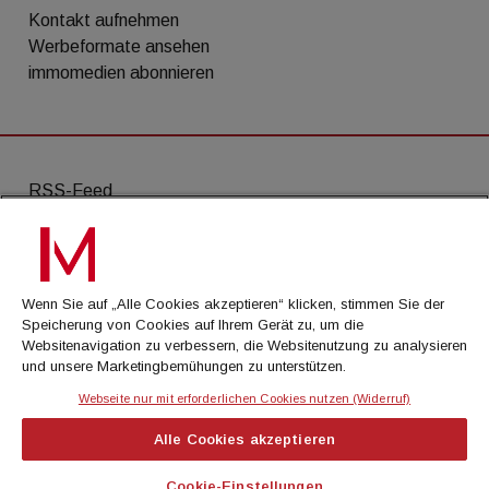
Kontakt aufnehmen
Werbeformate ansehen
immomedien abonnieren
RSS-Feed
AGB
Datenschutz
Wenn Sie auf „Alle Cookies akzeptieren“ klicken, stimmen Sie der
Kontakt
Speicherung von Cookies auf Ihrem Gerät zu, um die
Websitenavigation zu verbessern, die Websitenutzung zu analysieren
Impressum
und unsere Marketingbemühungen zu unterstützen.
Mediadaten
Webseite nur mit erforderlichen Cookies nutzen (Widerruf)
Alle Cookies akzeptieren
© Cachalot Media House GmbH - Alle Rechte
vorbehalten
Cookie-Einstellungen