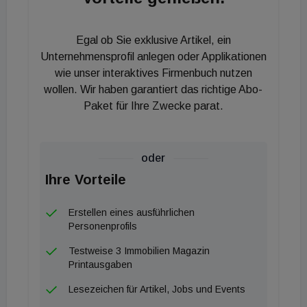
Group ist Lustenau nach Graz der zweite Standort
in Österreich und fügt sich in die
Egal ob Sie exklusive Artikel, ein
Expansionsstrategie ein, die in der DACH-Region
Unternehmensprofil anlegen oder Applikationen
rund 90 Hotels in Betrieb und Entwicklung umfasst
wie unser interaktives Firmenbuch nutzen
wollen. Wir haben garantiert das richtige Abo-
– mit Fokus auf Franchise-Partnerschaften und die
Paket für Ihre Zwecke parat.
Konversion bestehender Hotels. Mit 1912 Hotels
als Betreiber holt man einen Partner an Bord, der
auf unternehmerische Flexibilität und starke lokale
oder
Positionierung setzt, was gerade in sekundären,
Ihre Vorteile
aber wirtschaftlich hochrelevanten Märkten wie
dem Rheintal entscheidend sein dürfte.
Erstellen eines ausführlichen
Personenprofils
Testweise 3 Immobilien Magazin
Printausgaben
Lesezeichen für Artikel, Jobs und Events