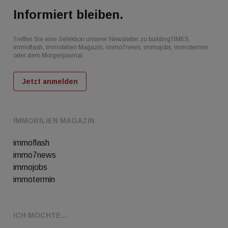
Informiert bleiben.
Treffen Sie eine Selektion unserer Newsletter zu buildingTIMES,
immoflash, Immobilien Magazin, immo7news, immojobs, immotermin
oder dem Morgenjournal
Jetzt anmelden
IMMOBILIEN MAGAZIN
immoflash
immo7news
immojobs
immotermin
ICH MÖCHTE...