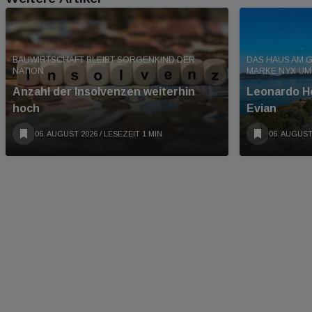
BAUWIRTSCHAFT BLEIBT SORGENKIND DER
DAS HAUS AM G
NATION
MARKE NYX U
Anzahl der Insolvenzen weiterhin
Leonardo Ho
hoch
Evian
06. AUGUST 2026
/ LESEZEIT 1 MIN
06. AUGUST