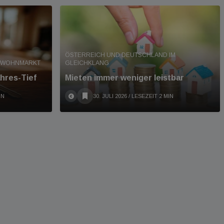
ÖSTERREICH UND DEUTSCHLAND IM
T WOHNMARKT
GLEICHKLANG
hres-Tief
Mieten immer weniger leistbar
IN
30. JULI 2026
/ LESEZEIT 2 MIN