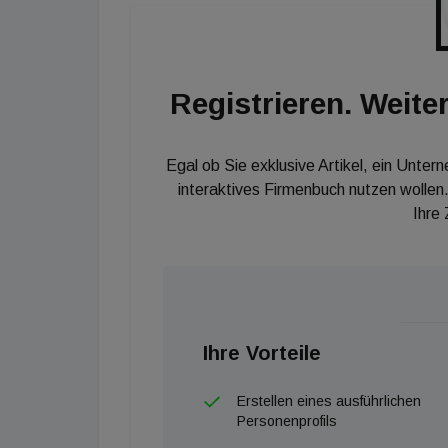
Red und wir sind sehr stolz auf unser drittes 
nach Innsbruck und das Projekt wird sich vo
freuen uns darauf, dieses Projekt gemeinsam
Registrieren. Weiter
Group und der Raiffeisen-Landesbank Tirol zu 
Egal ob Sie exklusive Artikel, ein Unter
interaktives Firmenbuch nutzen wollen.
Ihre
Ihre Vorteile
Erstellen eines ausführlichen
Personenprofils