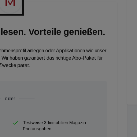
Hotelprojekt in Österreich. Die Marke passt perfekt
m vorhandenen Hotelangebot deutlich abheben. Wir
 mit so renommierten Partnern wie der Success Hotel
lesen. Vorteile genießen.
realisieren.“
nehmensprofil anlegen oder Applikationen wie unser
 Wir haben garantiert das richtige Abo-Paket für
 Zwecke parat.
oder
Testweise 3 Immobilien Magazin
Printausgaben