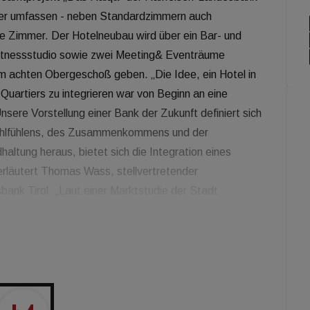
mmer umfassen - neben Standardzimmern auch
eie Zimmer. Der Hotelneubau wird über ein Bar- und
Fitnessstudio sowie zwei Meeting& Eventräume
m achten Obergeschoß geben. „Die Idee, ein Hotel in
artiers zu integrieren war von Beginn an eine
ere Vorstellung einer Bank der Zukunft definiert sich
Wohlfühlens, des Zusammenkommens und der
altung heraus, bietet sich die Integration eines
erläutert Thomas Wass, stellvertretender
ank Tirol. „Laut einer Marktstudie der Stadt
r als 2.200 Betten in der Tiroler Landeshauptstadt
rne-Kategorie mit internationaler Ausrichtung gibt es
n Red als Marke und der Success Hotel Group als
e Partner an Bord zu haben, die unsere Vision für das
ax Gross, Senior Director Business Development D-A-
deutschsprachige Raum hat viel Potential für Radisson