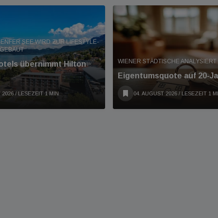
ENFER SEE WIRD ZUR LIFESTYLE-
MGEBAUT
WIENER STÄDTISCHE ANALYSIER
tels übernimmt Hilton
Eigentumsquote auf 20-Ja
 2026
/ LESEZEIT 1 MIN
04. AUGUST 2026
/ LESEZEIT 1 M