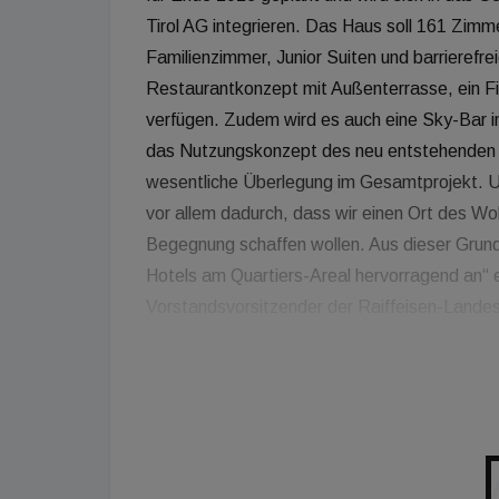
Tirol AG integrieren. Das Haus soll 161 Zi
Familienzimmer, Junior Suiten und barrierefr
Restaurantkonzept mit Außenterrasse, ein 
verfügen. Zudem wird es auch eine Sky-Bar i
das Nutzungskonzept des neu entstehenden Qu
wesentliche Überlegung im Gesamtprojekt. Uns
vor allem dadurch, dass wir einen Ort des 
Begegnung schaffen wollen. Aus dieser Grundh
Hotels am Quartiers-Areal hervorragend an“ 
Vorstandsvorsitzender der Raiffeisen-Landesb
Innsbruck werden in den nächsten Jahren meh
benötigt. Vor allem in der gehobenen Vier-Ste
Bedarf. Wir sind sehr glücklich, mit Radisso
Betreiber zwei starke und überaus erfolgreich
Quartier vollends teilen“ so Wass weiter. M
CH für die Radisson Hotel Group, sagt: „Der 