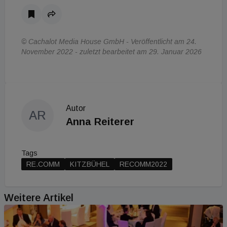
© Cachalot Media House GmbH - Veröffentlicht am 24.
November 2022 - zuletzt bearbeitet am 29. Januar 2026
Autor
AR
Anna Reiterer
Tags
RE.COMM
KITZBÜHEL
RECOMM2022
Weitere Artikel