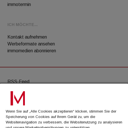
immotermin
ICH MÖCHTE...
Kontakt aufnehmen
Werbeformate ansehen
immomedien abonnieren
RSS-Feed
AGB
Datenschutz
Wenn Sie auf „Alle Cookies akzeptieren“ klicken, stimmen Sie der
Kontakt
Speicherung von Cookies auf Ihrem Gerät zu, um die
Websitenavigation zu verbessern, die Websitenutzung zu analysieren
Impressum
und unsere Marketingbemühungen zu unterstützen.