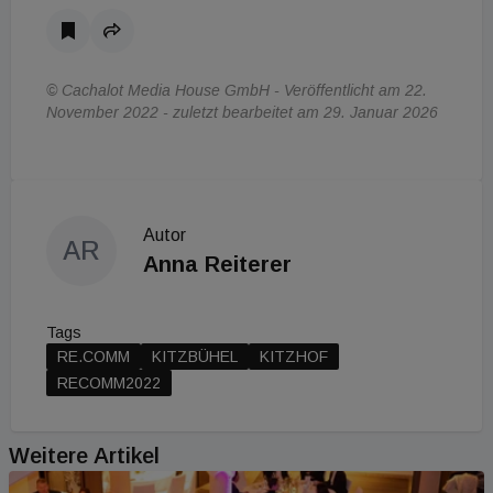
© Cachalot Media House GmbH - Veröffentlicht am 22.
November 2022 - zuletzt bearbeitet am 29. Januar 2026
Autor
AR
Anna Reiterer
Tags
RE.COMM
KITZBÜHEL
KITZHOF
RECOMM2022
Weitere Artikel