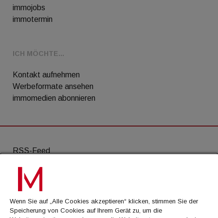
immojobs
immotermin
ICH MÖCHTE...
Kontakt aufnehmen
Werbeformate ansehen
immomedien abonnieren
RSS-Feed
AGB
Datenschutz
Wenn Sie auf „Alle Cookies akzeptieren“ klicken, stimmen Sie der
Kontakt
Speicherung von Cookies auf Ihrem Gerät zu, um die