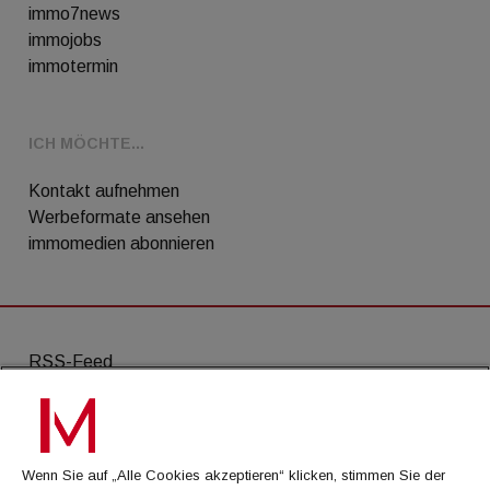
immo7news
immojobs
immotermin
ICH MÖCHTE...
Kontakt aufnehmen
Werbeformate ansehen
immomedien abonnieren
RSS-Feed
AGB
Datenschutz
Wenn Sie auf „Alle Cookies akzeptieren“ klicken, stimmen Sie der
Kontakt