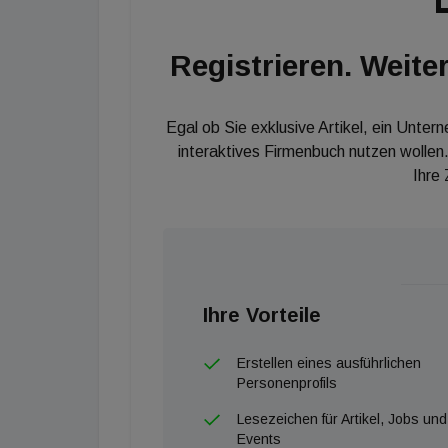
Karin Egger, Bürobetreiberin, REMAX Therm
Dominic Grünauer, Broker, RE/MAX Recon 4
Registrieren. Weiter
Dimitri Grabar, Bürobetreiber, RE/MAX DCI
Valentin Bauer, Head of Operations, IMMOun
Peter Reikersdorfer, Managing Director, RE
Egal ob Sie exklusive Artikel, ein Unter
interaktives Firmenbuch nutzen wollen.
Thomas Heiligenbrunner, Head of Marketing
Ihre
Ihre Vorteile
Erstellen eines ausführlichen
Personenprofils
Lesezeichen für Artikel, Jobs und
Events