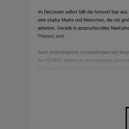
Im Netzwerk selbst fällt die Antwort klar au
eine starke Marke und Menschen, die mit g
arbeiten. Gerade in anspruchsvollen Marktpha
Präsenz sind.
Auch technologische Entwicklungen sind längst
bei RE/MAX bereits in verschiedenen Berei
jetzt auch optisch ein Zeichen: moderner, klar
Ein Rekordjahr, ein starkes Netzwerk und der
Erfolgsrezept von RE/MAX.
Im Interview:
Alois Reikersdorfer, Gründer, RE/MAX Austri
Reinhard Götze, Immobilienmakler, RE/MA
Philipp Feurstein, Bürobetreiber, RE/MAX 