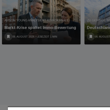
AVISON YOUNG ANALYSIERT RISIKOKANÄLE
ZU GERINGE S
Markt-Krise spaltet Immo-Bewertung
Deutschland
06. AUGUST 2026
/ LESEZEIT 1 MIN
05. AUGUST