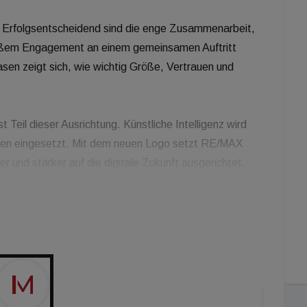
s: Erfolgsentscheidend sind die enge Zusammenarbeit,
roßem Engagement an einem gemeinsamen Auftritt
sen zeigt sich, wie wichtig Größe, Vertrauen und
 Teil dieser Ausrichtung. Künstliche Intelligenz wird
chen eingesetzt. Mit dem neuen Logo setzt RE/MAX
er und stärker auf die digitale Zukunft ausgerichtet.
 klare Fokus auf die Zukunft – das ist das
a
X Immowest
Immowest