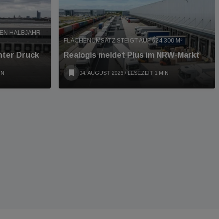
TEN HALBJAHR
FLÄCHENUMSATZ STEIGT AUF 624.300 M²
nter Druck
Realogis meldet Plus im NRW-Markt
IN
04. AUGUST 2026
/ LESEZEIT 1 MIN