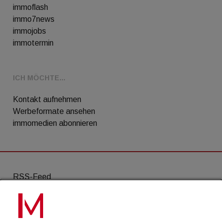
immoflash
immo7news
immojobs
immotermin
ICH MÖCHTE...
Kontakt aufnehmen
Werbeformate ansehen
immomedien abonnieren
RSS-Feed
AGB
Datenschutz