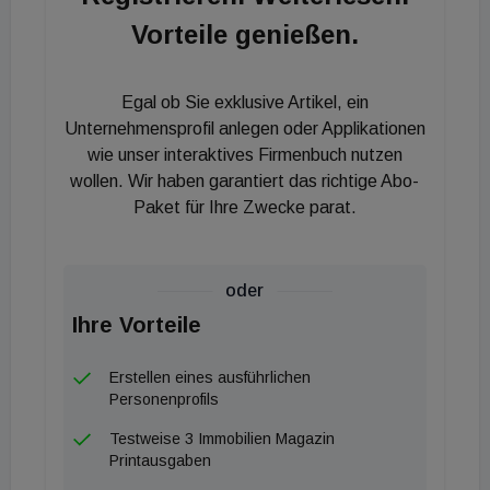
Vorteile genießen.
für die Zukunft beschreibt er so: "Ich möchte unser
erfolgreiches Unternehmen gemeinsam mit unseren
Mitarbeitern auf zukunftsträchtige Beine stellen.
Egal ob Sie exklusive Artikel, ein
Das bedeutet erhöhten Mehrwert für unsere
Unternehmensprofil anlegen oder Applikationen
Kunden sowie bestmögliche Entwicklung von
wie unser interaktives Firmenbuch nutzen
wollen. Wir haben garantiert das richtige Abo-
komplexen und vielfältigen Projekten. Unsere hohen
Paket für Ihre Zwecke parat.
Ansprüche an Qualität, Effizienz und Nachhaltigkeit
werden wir nicht nur weiterhin verfolgen, sondern
ausbauen. Das soll sich ab 2024 auch mit dem
oder
neuen Headquarter in Nonntal widerspiegeln."
Ihre Vorteile
Erstellen eines ausführlichen
Personenprofils
Testweise 3 Immobilien Magazin
Printausgaben