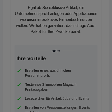
der Nähe des Hauptplatzes gelegenen Teil der
Egal ob Sie exklusive Artikel, ein
Landstraße. In diesem Bereich, auf einer Länge von
Unternehmensprofil anlegen oder Applikationen
wenigen hundert Metern, befinden sich drei
wie unser interaktives Firmenbuch nutzen
wollen. Wir haben garantiert das richtige Abo-
innerstädtische Shopping Center, auf die sich viel
Paket für Ihre Zwecke parat.
konzentriert in Linz“, so Christoph Oßberger,
Teamlead Österreich West bei CBRE. „Die
ehemalige Arkade wurde bereits erfolgreich
oder
umgebaut und als „Linzerie“ gelauncht. Wir gehen
Ihre Vorteile
davon aus, dass die zentral auf der Landstraße
gelegene Passage mit rund 25.000m²
Erstellen eines ausführlichen
Shoppingfläche in den nächsten Jahren ebenfalls
Personenprofils
einem Redevelopment unterzogen wird“, so
Testweise 3 Immobilien Magazin
Oßberger, der auch feststellt, dass Linz vor allem
Printausgaben
von den Shoppingaktivitäten der lokalen
Lesezeichen für Artikel, Jobs und Events
Bevölkerung und der umliegenden Gemeinden
Erstellen von Pressemitteilungen, Events
profitiert: „Tourismus spielt eine untergeordnete