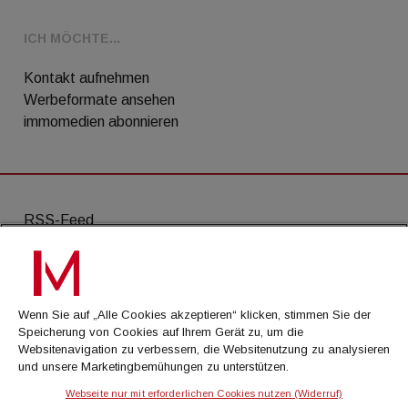
ICH MÖCHTE...
Kontakt aufnehmen
Werbeformate ansehen
immomedien abonnieren
RSS-Feed
AGB
Datenschutz
Wenn Sie auf „Alle Cookies akzeptieren“ klicken, stimmen Sie der
Kontakt
Speicherung von Cookies auf Ihrem Gerät zu, um die
Websitenavigation zu verbessern, die Websitenutzung zu analysieren
Impressum
und unsere Marketingbemühungen zu unterstützen.
Mediadaten
Webseite nur mit erforderlichen Cookies nutzen (Widerruf)