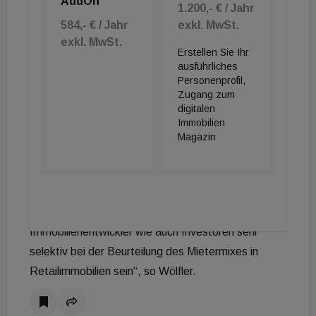
AddOn
1.200,- € / Jahr
von bestehenden Retailimmobilien oder die
584,- € / Jahr
exkl. MwSt.
Elektromobilität, die den Ausbau der E-Infrastruktur
exkl. MwSt.
Erstellen Sie Ihr
wie etwa Ladestationen bei Einkaufs- und
ausführliches
Fachmarktzentren erfordert.
Personenprofil,
„Momentan bremst die Inflationsentwicklung die
Zugang zum
digitalen
Erholung des Handels, sodass trotz nominaler
Immobilien
Umsatzsteigerung in einigen Sortimentsbereichen
Magazin
real ein Minus eingefahren wird. Allerdings gibt es
gerade im Fashionbereich gravierende
Performance-Unterschiede zwischen einzelnen
Retailern. Daher sollten sowohl
Immobilienentwickler wie auch Investoren sehr
selektiv bei der Beurteilung des Mietermixes in
Retailimmobilien sein“, so Wölfler.