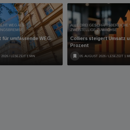
IEHT WEG ALS
ALLE DREI GESCHÄFTSBEREICHE
UNGSBREMSE
ZWEISTELLIGE ZUWÄCHSE
nt für umfassende WEG-
Colliers steigert Umsatz 
Prozent
 2026
/ LESEZEIT 1 MIN
05. AUGUST 2026
/ LESEZEIT 1 M