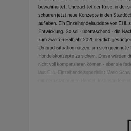
bewahrheitet. Ungeachtet der Krise, in der si
scharren jetzt neue Konzepte in den Startlöc
aufleben. Ein Einzelhandelsupdate von EHL sp
Entwicklung. So sei - überraschend - die Nac
zum zweiten Halbjahr 2020 deutlich gestiege
Umbruchsituation nützen, um sich geeignete 
Handelskonzepte zu sichern. Diese würden 
nicht voll kompensieren können - aber sie fe
laut EHL-Einzelhandelsspezialist Mario Sch
mit dem stationären Handel: Insbesondere im
Supermärkte auf den Markt. Diese würden zwa
von Lager- und Logistikflächen in unmittelbar
Selbstbedienungskonzepten, insbesondere 2
Lebensmittel hat sich enorm beschleunigt. Und
und haben sich so zu Playern mit einer markt
Bild bei Pop-up-Stores, die temporär Fläche