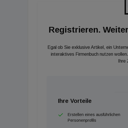
die Flächennachfrage vor allem von Sportartik
Lebensmitteleinzelhandel. Damit sind die Le
womit auch die Mieten stabil geblieben sind,
Registrieren. Weiter
der Vermieter beobachtet. Besonders interess
teuersten Lagen wie Kärntner Straße, Grabe
vor auf hohem Niveau zwischen 400 und 600
Egal ob Sie exklusive Artikel, ein Unter
interaktives Firmenbuch nutzen wollen.
Ihre
Ihre Vorteile
Erstellen eines ausführlichen
Personenprofils