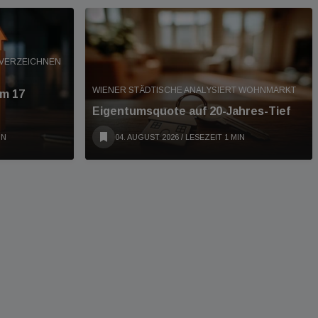
 VERZEICHNEN
WIENER STÄDTISCHE ANALYSIERT WOHNMARKT
um 17
Eigentumsquote auf 20-Jahres-Tief
IN
04. AUGUST 2026
/ LESEZEIT 1 MIN