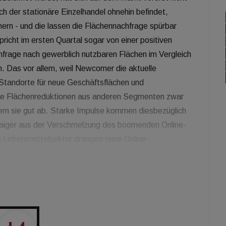
ch der stationäre Einzelhandel ohnehin befindet,
hern - und die lassen die Flächennachfrage spürbar
richt im ersten Quartal sogar von einer positiven
hfrage nach gewerblich nutzbaren Flächen im Vergleich
n. Das vor allem, weil Newcomer die aktuelle
Standorte für neue Geschäftsflächen und
die Flächenreduktionen aus anderen Segmenten zwar
dern sie gut ab. Starke Impulse kommen diesbezüglich
waiger aus der Verschmelzung des boomenden Online-
 Lebensmittelsektor drängen reine Online-
r keine Filialen benötigen, aber erhebliche Mengen
er Nähe ihrer potenziellen Kunden. Auch der Trend zu
4/7 geöffnete Automatensupermärkte mit Fokus
 die suchen praktisch in allen Bezirken nach Flächen -
relevanten Flächennachfrage entwickelt. Ähnlich das
n anmieten. Von den klassischen Einzelhändlern kommt