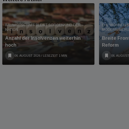
BAUWIRTSCHAFT BLEIBT SORGENKIND DER
EHL WOHNEN S
NATION
MODERNISIER
Anzahl der Insolvenzen weiterhin
Breite Fro
hoch
Reform
06. AUGUST 2026
/ LESEZEIT 1 MIN
06. AUGUST