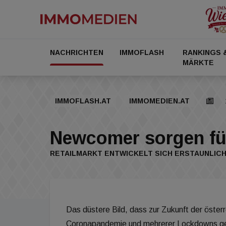
NACHRICHTEN
IMMOFLASH
RANKINGS 
MÄRKTE
IMMOFLASH.AT
IMMOMEDIEN.AT
Newcomer sorgen für
RETAILMARKT ENTWICKELT SICH ERSTAUNLIC
Das düstere Bild, dass zur Zukunft der öster
Coronapandemie und mehrerer Lockdowns geze