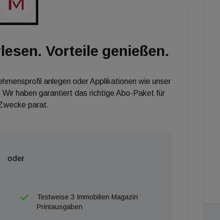
el- und Möbelhändler und natürlich der
erstände weniger dramatisch gestiegen als befürchtet,
 auch wenn Schwaiger sehr wohl Incentives vonseiten
lesen. Vorteile genießen.
ant ist aber die Mietpreisentwicklung in den
n und Kohlmarkt: Dort werden die Flächen nach wie
 Euro/m² angeboten.
nehmensprofil anlegen oder Applikationen wie unser
 Wir haben garantiert das richtige Abo-Paket für
 Zwecke parat.
oder
Testweise 3 Immobilien Magazin
Printausgaben