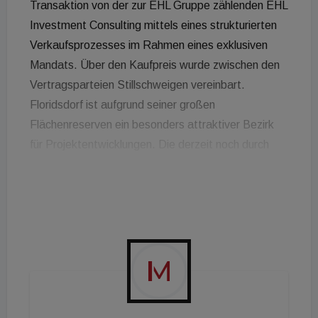
Transaktion von der zur EHL Gruppe zählenden EHL
Investment Consulting mittels eines strukturierten
Verkaufsprozesses im Rahmen eines exklusiven
Mandats. Über den Kaufpreis wurde zwischen den
Vertragsparteien Stillschweigen vereinbart.
Floridsdorf ist aufgrund seiner großen
Flächenreserven ein besonders attraktiver Bezirk
für Projektentwicklungen. Die derzeit noch durch
Rewe genutzte Liegenschaft umfasst eine
Grundstücksfläche von über 22.000 m² und bietet
durch die bereits vorhandene Wohnwidmung ein
außerordentliches zukünftiges Potential für die
Entwicklung von leistbarem Wohnraum. Dieter
Wasserburger, Leiter Immobilen/Expansion Rewe
Österreich sagt: "Es freut uns außerordentlich,
dass wir durch den von EHL professionell