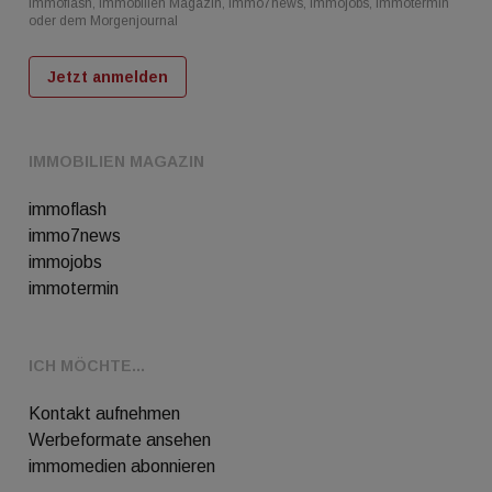
immoflash, Immobilien Magazin, immo7news, immojobs, immotermin
oder dem Morgenjournal
Jetzt anmelden
IMMOBILIEN MAGAZIN
immoflash
immo7news
immojobs
immotermin
ICH MÖCHTE...
Kontakt aufnehmen
Werbeformate ansehen
immomedien abonnieren