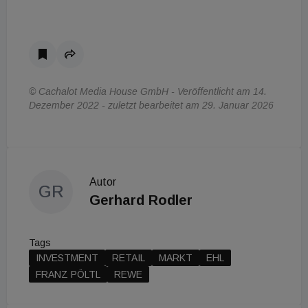
© Cachalot Media House GmbH - Veröffentlicht am 14.
Dezember 2022 - zuletzt bearbeitet am 29. Januar 2026
Autor
GR
Gerhard Rodler
Tags
INVESTMENT
RETAIL
MARKT
EHL
FRANZ PÖLTL
REWE