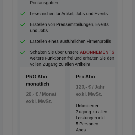
weiterhin hohe Nachfrage nach Wohnraum
Printausgaben
reagieren zu können. Es freut uns sehr, dass EHL
Lesezeichen für Artikel, Jobs und Events
mit dieser Transaktion die führende Stellung in
Erstellen von Pressemitteilungen, Events
diesem Segment noch weiter stärken konnte", so
und Jobs
Franz Pöltl, geschäftsführender Gesellschafter der
Erstellen eines ausführlichen Firmenprofils
EHL Investment Consulting.
Schalten Sie über unsere
ABONNEMENTS
weitere Funktionen frei und erhalten Sie den
vollen Zugang zu allen Artikeln!
PRO Abo
Pro Abo
monatlich
120,- € / Jahr
20,- € / Monat
exkl. MwSt.
exkl. MwSt.
Unlimitierter
Zugang zu allen
Leistungen inkl.
5 Personen
Abos