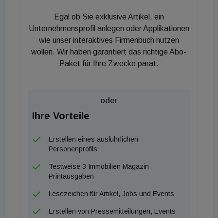
gemeinsam mit der ausführenden Baupartnerin
Egal ob Sie exklusive Artikel, ein
Sttrabag vorangetrieben. Mit dem Abschluss des
Unternehmensprofil anlegen oder Applikationen
Rohbaus werden nun die weiteren Bauphasen
wie unser interaktives Firmenbuch nutzen
wollen. Wir haben garantiert das richtige Abo-
vorbereitet, im Jahr 2026 liegt der Schwerpunkt auf
Paket für Ihre Zwecke parat.
dem zügigen Fortschritt des Innenausbaus.
oder
Ihre Vorteile
Erstellen eines ausführlichen
Personenprofils
Testweise 3 Immobilien Magazin
Printausgaben
Lesezeichen für Artikel, Jobs und Events
Erstellen von Pressemitteilungen, Events