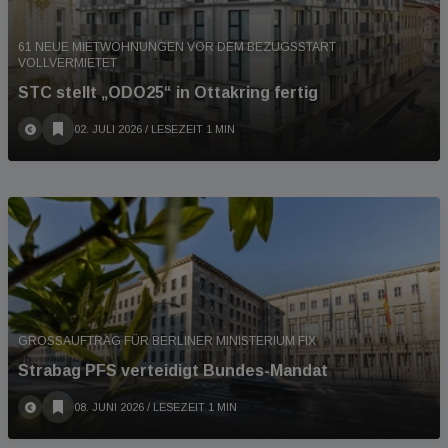
61 NEUE MIETWOHNUNGEN VOR DEM BEZUGSSTART
VOLLVERMIETET
STC stellt „ODO25“ in Ottakring fertig
02. JULI 2026
/ LESEZEIT 1 MIN
GROSSAUFTRAG FÜR BERLINER MINISTERIUM FIX
Strabag PFS verteidigt Bundes-Mandat
08. JUNI 2026
/ LESEZEIT 1 MIN