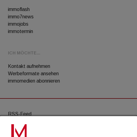
immoflash
immo7news
immojobs
immotermin
ICH MÖCHTE...
Kontakt aufnehmen
Werbeformate ansehen
immomedien abonnieren
RSS-Feed
AGB
Datenschutz