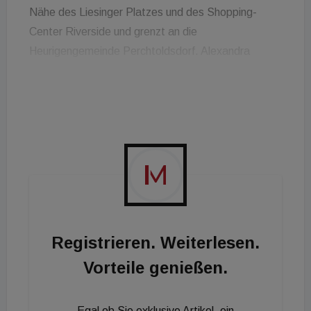
Nähe des Liesinger Platzes und des Shopping-
Center Riverside und grenzt an die
Heurigengemeinde Perchtoldsdorf. Alexandra
Neumann-Hanns, Prokuristin bei Rustler, verweist
im Rahmen des Baustarts, dass bereits rund die
Hälfte der Wohnungen vor Baubeginn verwertet
werden konnten: „Das vielfältige
Einzelhandelsangebot schafft zusammen mit
zahlreichen umliegenden Freizeit-Einrichtungen ein
ideales Umfeld für die künftigen Bewohner.“
Registrieren. Weiterlesen.
Vorteile genießen.
Egal ob Sie exklusive Artikel, ein