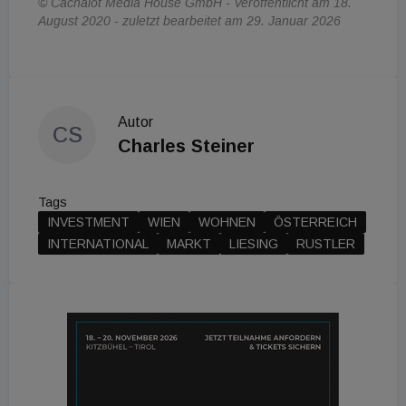
© Cachalot Media House GmbH - Veröffentlicht am 18.
August 2020 - zuletzt bearbeitet am 29. Januar 2026
Autor
CS
Charles Steiner
Tags
INVESTMENT
WIEN
WOHNEN
ÖSTERREICH
INTERNATIONAL
MARKT
LIESING
RUSTLER