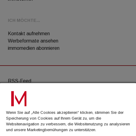
ICH MÖCHTE...
Kontakt aufnehmen
Werbeformate ansehen
immomedien abonnieren
RSS-Feed
AGB
Datenschutz
Wenn Sie auf „Alle Cookies akzeptieren“ klicken, stimmen Sie der
Kontakt
Speicherung von Cookies auf Ihrem Gerät zu, um die
Websitenavigation zu verbessern, die Websitenutzung zu analysieren
Impressum
und unsere Marketingbemühungen zu unterstützen.
Mediadaten